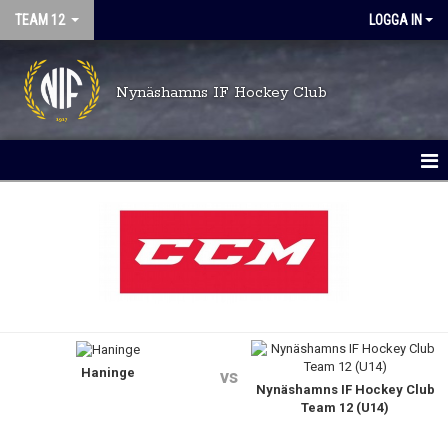
TEAM 12
LOGGA IN
Nynäshamns IF Hockey Club
HEM
NYHETER
KALENDER
DOKUMENT
Haninge
MATCHER
vs
Nynäshamns IF Hockey Club
Team 12 (U14)
TRUPPEN