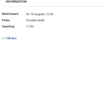
INFORMATION
BILDGALLERI
BÅSGRUPPER
Matchstart:
lör 16 augusti, 12:30
Plats:
Torvalla Ishall
KONTAKT
Samling:
11:30
SÅ VILL VI SPELA ISHOCKEY
<< Tillbaka