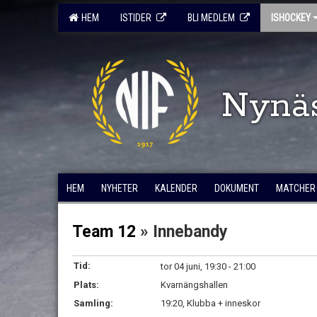
HEM
ISTIDER
BLI MEDLEM
ISHOCKEY
Nynä
HEM
NYHETER
KALENDER
DOKUMENT
MATCHER
Team 12
» Innebandy
Tid:
tor 04 juni, 19:30 - 21:00
Plats:
Kvarnängshallen
Samling:
19:20, Klubba + inneskor