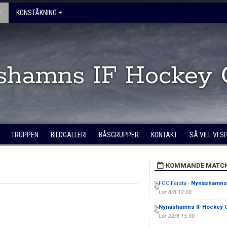
KONSTÅKNING
shamns IF Hockey 
TRUPPEN
BILDGALLERI
BÅSGRUPPER
KONTAKT
SÅ VILL VI 
KOMMANDE MATC
FOC Farsta -
Nynäshamns 
Lör 8/8 12:00
Nynäshamns IF Hockey 
Lör 22/8 15:30