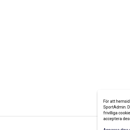
För att hemsid
SportAdmin. De
frivilliga cooki
acceptera des
Anpassa dina 