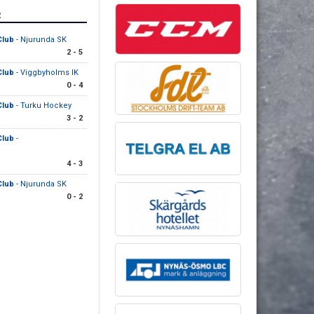
R
Club
- Njurunda SK
2 - 5
Club
- Viggbyholms IK
0 - 4
Club
- Turku Hockey
3 - 2
Club
-
4 - 3
Club
- Njurunda SK
0 - 2