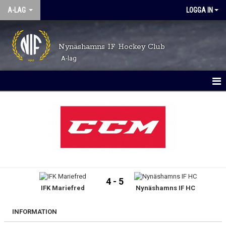
A-LAG
LOGGA IN
Nynäshamns IF Hockey Club
A-lag
HEM
NYHETER
KALENDER
TRUPPEN
4 - 5
IFK Mariefred
Nynäshamns IF HC
KONTAKT
MATCHER
INFORMATION