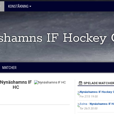
KONSTÅKNING
shamns IF Hockey 
MATCHER
Nynäshamns IF
SPELADE MATCHE
HC
Nynäshamns IF Hockey C
Fre 27/3 19:00
Solna -
Nynäshamns IF Ho
Tor 26/3 20:00