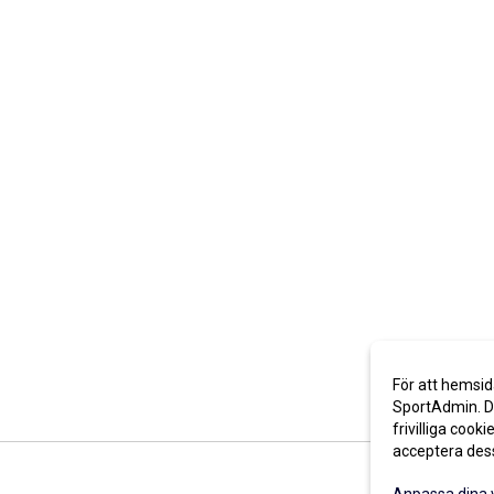
För att hemsid
SportAdmin. De
frivilliga cooki
acceptera des
Anpassa dina 