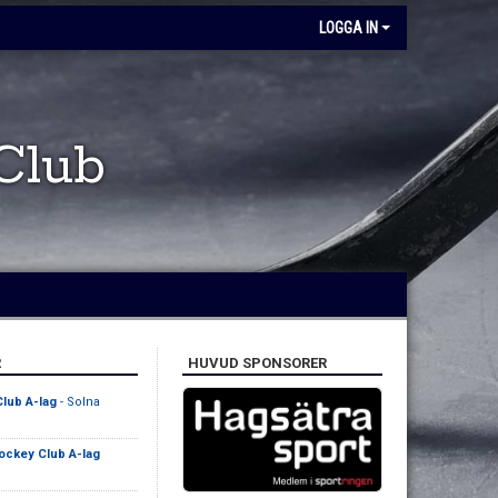
LOGGA IN
Club
R
HUVUD SPONSORER
lub A-lag
- Solna
ckey Club A-lag