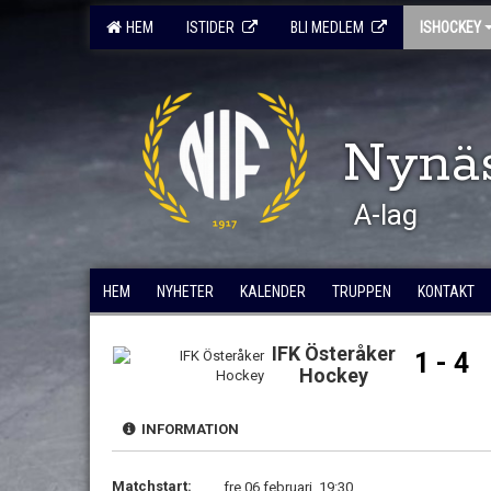
HEM
ISTIDER
BLI MEDLEM
ISHOCKEY
Nynä
A-lag
HEM
NYHETER
KALENDER
TRUPPEN
KONTAKT
IFK Österåker
1 - 4
Hockey
INFORMATION
Matchstart:
fre 06 februari, 19:30