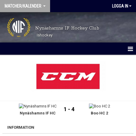
MATCHER/KALENDER
LOGGA IN
Nynäshamns IF Hockey Club
Ishockey
MATCHER
KALENDER
1 - 4
Nynäshamns IF HC
Boo HC 2
INFORMATION