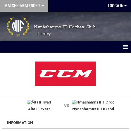
MATCHER/KALENDER
LOGGA IN
Nynäshamns IF Hockey Club
Ishockey
MATCHER
KALENDER
vs
Älta IF svart
Nynäshamns IF HC röd
INFORMATION