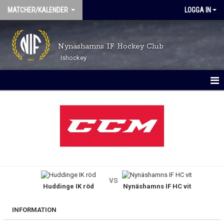
MATCHER/KALENDER
LOGGA IN
Nynäshamns IF Hockey Club
Ishockey
MATCHER
KALENDER
vs
Huddinge IK röd
Nynäshamns IF HC vit
INFORMATION