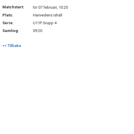
Matchstart:
lör 07 februari, 10:20
Plats:
Hanvedens ishall
Serie:
U11P Grupp 4
Samling:
09:20
<< Tillbaka