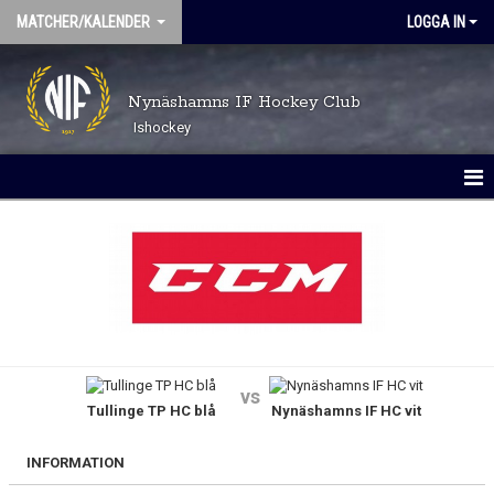
MATCHER/KALENDER
LOGGA IN
Nynäshamns IF Hockey Club
Ishockey
MATCHER
KALENDER
vs
Tullinge TP HC blå
Nynäshamns IF HC vit
INFORMATION