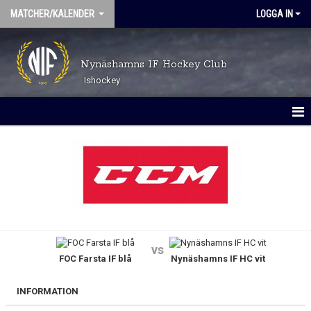
MATCHER/KALENDER
LOGGA IN
Nynäshamns IF Hockey Club
Ishockey
MATCHER
KALENDER
vs
FOC Farsta IF blå
Nynäshamns IF HC vit
INFORMATION