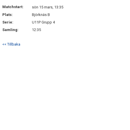
Matchstart:
sön 15 mars, 13:35
Plats:
Björknäs B
Serie:
U11P Grupp 4
Samling:
12:35
<< Tillbaka