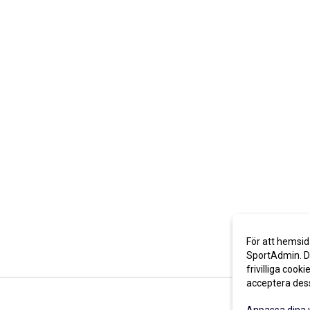
För att hemsid
SportAdmin. De
frivilliga cooki
acceptera des
Anpassa dina 