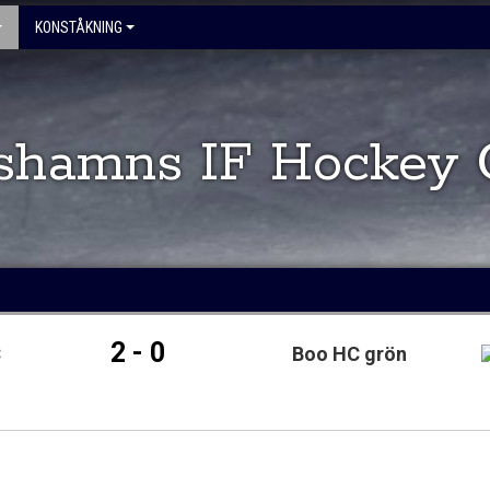
KONSTÅKNING
shamns IF Hockey 
2 - 0
C
Boo HC grön