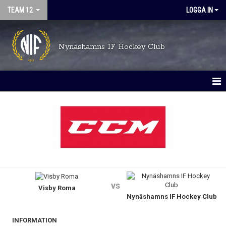
TEAM 12
LOGGA IN
Nynäshamns IF Hockey Club
HEM
NYHETER
KALENDER
DOKUMENT
vs
Visby Roma
MATCHER
Nynäshamns IF Hockey Club
TRUPPEN
INFORMATION