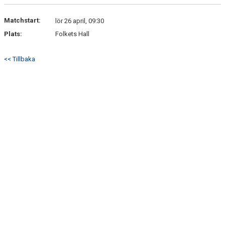
BILDGALLERI
Matchstart:
lör 26 april, 09:30
BÅSGRUPPER
Plats:
Folkets Hall
KONTAKT
<< Tillbaka
SÅ VILL VI SPELA ISHOCKEY