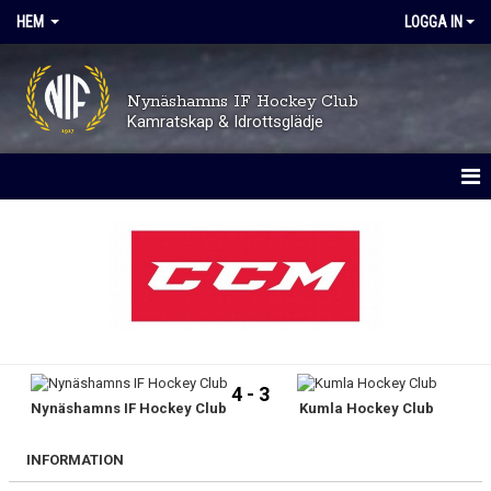
HEM
LOGGA IN
Nynäshamns IF Hockey Club
Kamratskap & Idrottsglädje
HEM
OM KLUBBEN
TRYGGHET OCH VÄRDEGRUND
AVGIFTER
4 - 3
Nynäshamns IF Hockey Club
Kumla Hockey Club
KALENDER
MATCHER
INFORMATION