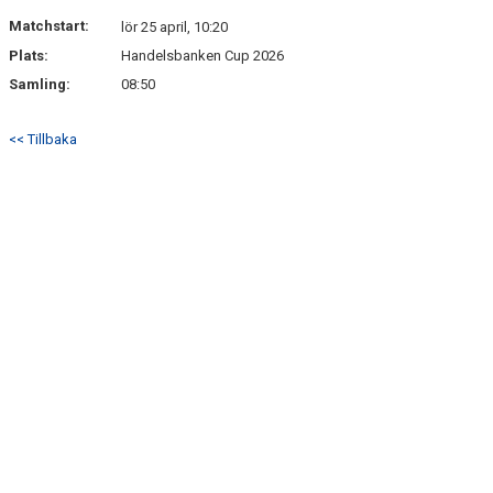
ISTIDER
Matchstart:
lör 25 april, 10:20
Plats:
Handelsbanken Cup 2026
DOKUMENT
Samling:
08:50
UTBILDNING LEDARE
<< Tillbaka
ISHALLENS RESTAURANG
NYNÄSHAMNS GYMNASIUM HOCKEYPROFIL
HEMMAPLANSMODELLEN
KLUBBSHOP, KANSLIET
KLUBBSHOP, HAGSÄTRA SPORT
ALLMÄNHETENS ÅKNING
FÖRSÄKRING