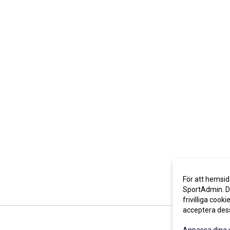
För att hemsid
SportAdmin. De
frivilliga cooki
acceptera des
Anpassa dina 