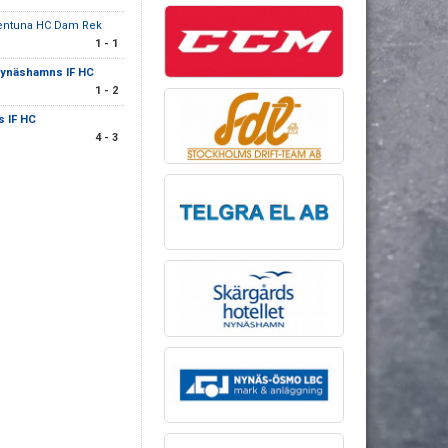
lentuna HC Dam Rek
1 - 1
ynäshamns IF HC
1 - 2
 IF HC
4 - 3