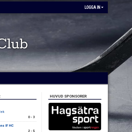
LOGGA IN
Club
R
HUVUD SPONSORER
Rek
0 - 3
ns IF HC
2 - 5