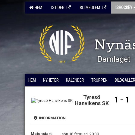
HEM
ISTIDER
BLI MEDLEM
ISHOCKEY
Nynä
Damlaget
HEM
NYHETER
KALENDER
TRUPPEN
BILDGALLER
Tyresö
1 - 1
Hanvikens SK
INFORMATION
Matchstart:
sön 18 februari, 20:30