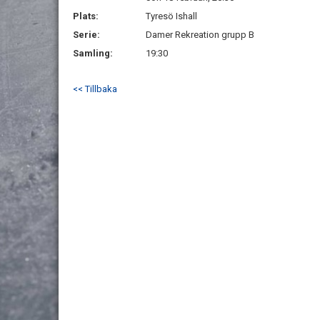
Plats:
Tyresö Ishall
Serie:
Damer Rekreation grupp B
Samling:
19:30
<< Tillbaka