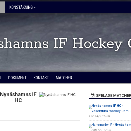
KONSTÅKNING
shamns IF Hockey 
I
DOKUMENT
KONTAKT
MATCHER
Nynäshamns IF
SPELADE MATCHE
HC
Nynäshamns IF HC
-
Vallentuna Hockey Dam 
Lör 14/2 16:30
Hammarby IF -
Nynäsham
Sön 8/2 17:00