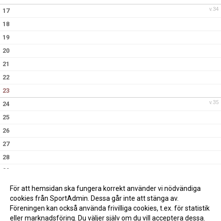
v.34
17
18
19
20
21
22
23
v.35
24
25
26
27
28
29
30
För att hemsidan ska fungera korrekt använder vi nödvändiga
v.36
31
cookies från SportAdmin. Dessa går inte att stänga av.
Föreningen kan också använda frivilliga cookies, t.ex. för statistik
eller marknadsföring. Du väljer själv om du vill acceptera dessa.