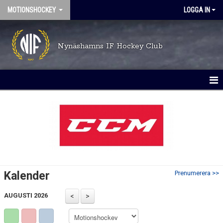
MOTIONSHOCKEY
LOGGA IN
Nynäshamns IF Hockey Club
HEM
NYHETER
KALENDER
BILDGALLERI
Kalender
Prenumerera >>
DOKUMENT
AUGUSTI 2026
KONTAKT