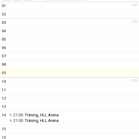
v.31
01
02
v.32
03
04
05
06
07
08
09
v.33
10
11
12
13
14
21:00
Träning, HLL Arena
21:00
Träning, HLL Arena
15
16