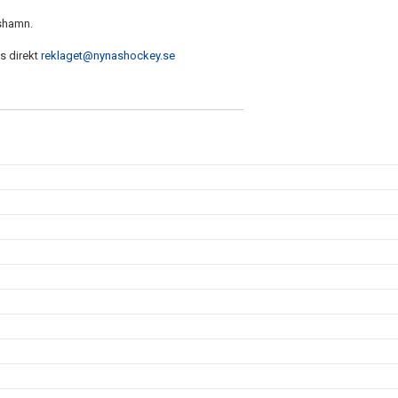
äshamn.
ss direkt
reklaget@nynashockey.se