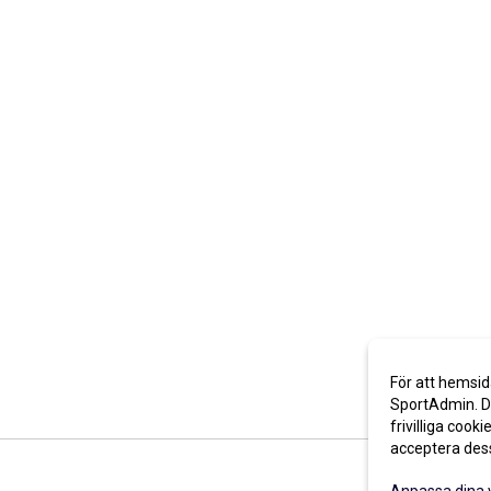
För att hemsid
SportAdmin. De
frivilliga cooki
acceptera des
Anpassa dina 