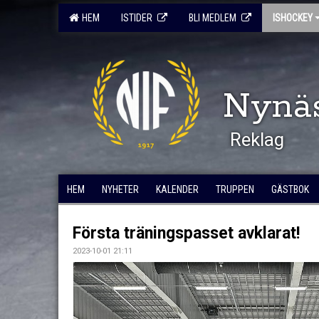
HEM
ISTIDER
BLI MEDLEM
ISHOCKEY
Nynä
Reklag
HEM
NYHETER
KALENDER
TRUPPEN
GÄSTBOK
Första träningspasset avklarat!
2023-10-01 21:11