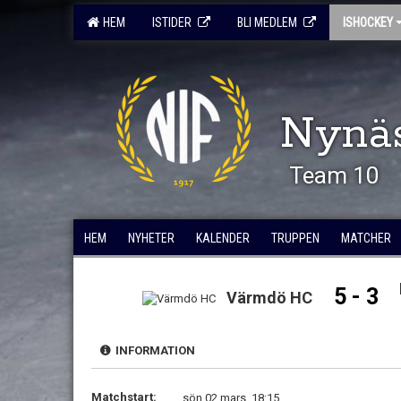
HEM
ISTIDER
BLI MEDLEM
ISHOCKEY
Nynä
Team 10
HEM
NYHETER
KALENDER
TRUPPEN
MATCHER
5 - 3
Värmdö HC
INFORMATION
Matchstart:
sön 02 mars, 18:15