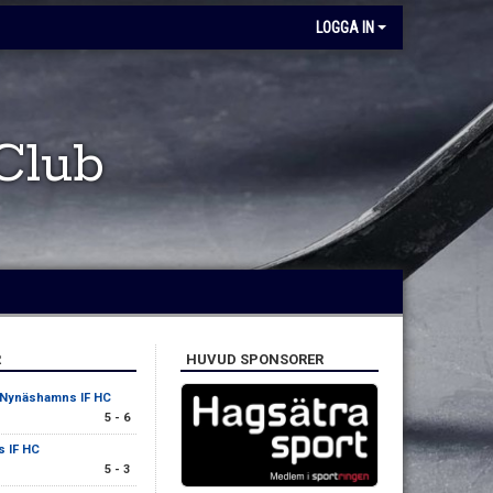
LOGGA IN
Club
R
HUVUD SPONSORER
Nynäshamns IF HC
5 - 6
 IF HC
5 - 3