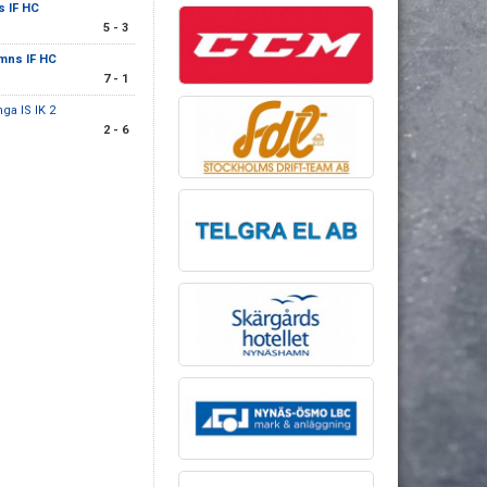
 IF HC
5 - 3
mns IF HC
7 - 1
ga IS IK 2
2 - 6