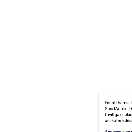
För att hemsid
SportAdmin. De
frivilliga cooki
acceptera des
Anpassa dina 