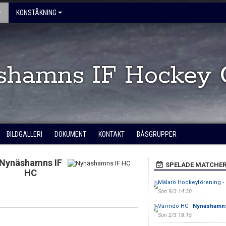
KONSTÅKNING
shamns IF Hockey 
BILDGALLERI
DOKUMENT
KONTAKT
BÅSGRUPPER
Nynäshamns IF
SPELADE MATCHE
HC
Mälarö Hockeyförening -
Sön 9/3 14:30
Värmdö HC -
Nynäshamns
Sön 2/3 18:15