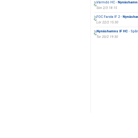
Värmdö HC -
Nynäshamns
Sön 2/3 18:15
FOC Farsta IF 2 -
Nynäsha
Lör 22/2 15:30
Nynäshamns IF HC
- Spån
Tor 20/2 19:30