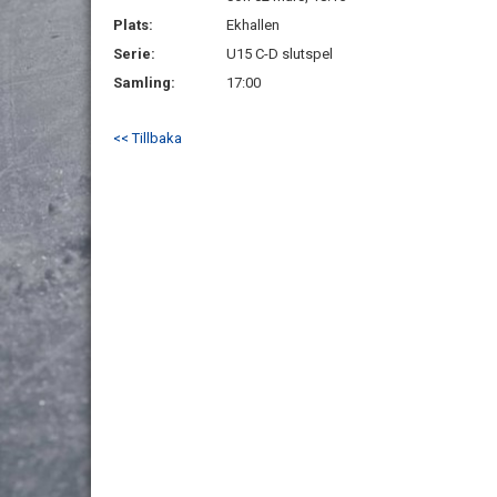
Plats:
Ekhallen
Serie:
U15 C-D slutspel
Samling:
17:00
<< Tillbaka