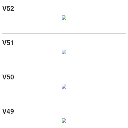
V52
V51
V50
V49