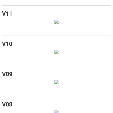
V11
V10
V09
V08