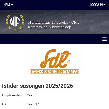
HEM
LOGGA IN
Nynäshamns IF Hockey Club
Kamratskap & Idrottsglädje
HEM
OM KLUBBEN
TRYGGHET OCH VÄRDEGRUND
AVGIFTER
Istider säsongen 2025/2026
KALENDER
Ungdomslag
Team
MATCHER
U9
Team 17