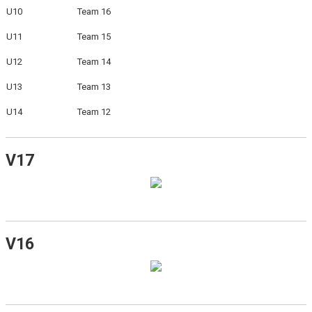
ISTIDER
U10
Team 16
U11
Team 15
DOKUMENT
U12
Team 14
UTBILDNING LEDARE
U13
Team 13
ISHALLENS RESTAURANG
U14
Team 12
NYNÄSHAMNS GYMNASIUM HOCKEYPROFIL
V17
HEMMAPLANSMODELLEN
KLUBBSHOP, KANSLIET
KLUBBSHOP, HAGSÄTRA SPORT
V16
ALLMÄNHETENS ÅKNING
FÖRSÄKRING