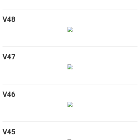
V48
V47
V46
V45