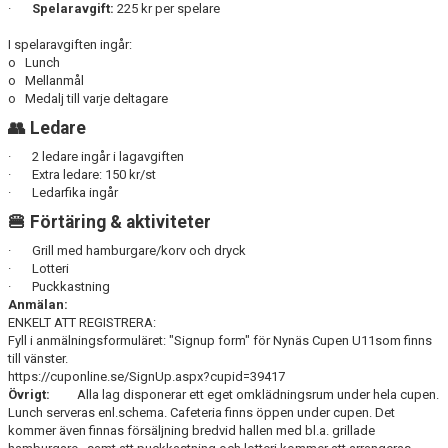
·
Spelaravgift:
225 kr per spelare
I spelaravgiften ingår:
o Lunch
o Mellanmål
o Medalj till varje deltagare
👥 Ledare
· 2 ledare ingår i lagavgiften
· Extra ledare: 150 kr/st
· Ledarfika ingår
🍔 Förtäring & aktiviteter
· Grill med hamburgare/korv och dryck
· Lotteri
· Puckkastning
Anmälan:
ENKELT ATT REGISTRERA:
Fyll i anmälningsformuläret: "Signup form" för Nynäs Cupen U11som finns
till vänster.
https://cuponline.se/SignUp.aspx?cupid=39417
Övrigt:
Alla lag disponerar ett eget omklädningsrum under hela cupen.
Lunch serveras enl.schema. Cafeteria finns öppen under cupen. Det
kommer även finnas försäljning bredvid hallen med bl.a. grillade