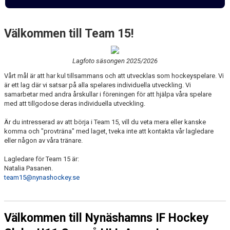
DOKUMENT
KONTAKT
Välkommen till Team 15!
Lagfoto säsongen 2025/2026
Vårt mål är att har kul tillsammans och att utvecklas som hockeyspelare. Vi
är ett lag där vi satsar på alla spelares individuella utveckling. Vi
samarbetar med andra årskullar i föreningen för att hjälpa våra spelare
med att tillgodose deras individuella utveckling.
Är du intresserad av att börja i Team 15, vill du veta mera eller kanske
komma och "provträna" med laget, tveka inte att kontakta vår lagledare
eller någon av våra tränare.
Lagledare för Team 15 är:
Natalia Pasanen.
team15@nynashockey.se
Välkommen till Nynäshamns IF Hockey