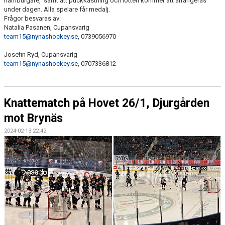
hamburgare, samt att puckkastning och lotteri kommer att arrangeras
under dagen. Alla spelare får medalj.
Frågor besvaras av:
Natalia Pasanen, Cupansvarig
team15@nynashockey.se
, 0739056970
Josefin Ryd, Cupansvarig
team15@nynashockey.se
, 0707336812
Knattematch på Hovet 26/1, Djurgården
mot Brynäs
2024-02-13 22:42