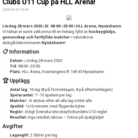
Clubs U11 Cup på HLL Arena!
2026-01-24 10:49
Lördag 28 mars 2026 | kl. 08:00–20:00 | HLL Arena, Nynäshamn
Vi hälsar er varmt välkomna till en heldag fylld av
hockeyglädje,
gemenskap och fartfyllda matcher
i natursköna
skärgårdskommunen
Nynäshamn
!
📋 Information
·
Datum:
Lördag 28 mars 2026
·
Tid:
08:00–20:00
·
Plats:
HLL Arena, Kvarnängens IP, 149 45 Nynäshamn
🏆 Upplägg
·
Antal lag:
16 lag (8 på förmiddagen, 8 på eftermiddagen)
·
Spelarantal:
7–10 spelare per lag
·
Matcher:
Vi strävar efter att alla lag möter alla
·
Speltid:
1x16 minuter, med flygande byten
·
Regler:
Enligt Svenska Ishockeyförbundets U12-regler
·
Resultat:
Inga resultat räknas – fokus på spelglädje!
Avgifter
·
Lagavgift:
2 500 kr per lag