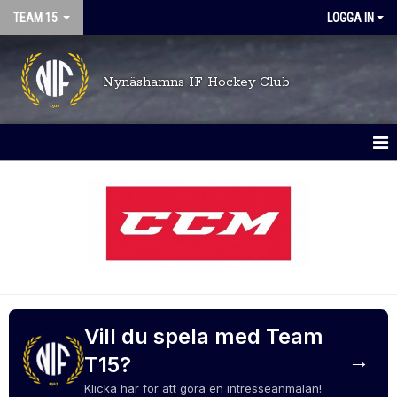
TEAM 15
LOGGA IN
Nynäshamns IF Hockey Club
HEM
NYHETER
KALENDER
MATCHER
TRUPPEN
Vill du spela med Team
→
T15?
BILDGALLERI
Klicka här för att göra en intresseanmälan!