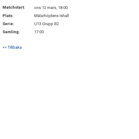
BILDGALLERI
Matchstart:
ons 12 mars, 18:00
Plats:
Mälarhöjdens Ishall
BÅSGRUPPER
Serie:
U13 Grupp B2
KONTAKT
Samling:
17:00
SÅ VILL VI SPELA ISHOCKEY
<< Tillbaka