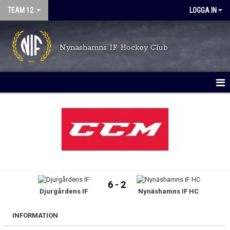
TEAM 12
LOGGA IN
Nynäshamns IF Hockey Club
HEM
NYHETER
KALENDER
DOKUMENT
6 - 2
Djurgårdens IF
Nynäshamns IF HC
MATCHER
TRUPPEN
INFORMATION