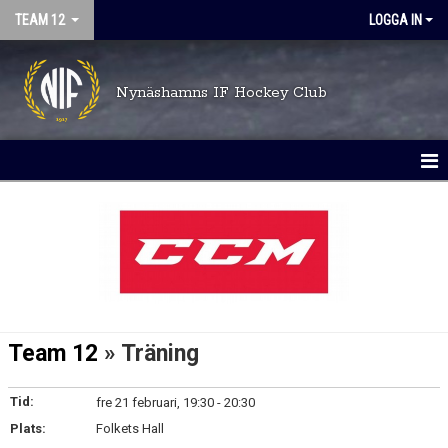
TEAM 12
LOGGA IN
Nynäshamns IF Hockey Club
HEM
NYHETER
KALENDER
DOKUMENT
Team 12
» Träning
MATCHER
Tid:
fre 21 februari, 19:30 - 20:30
TRUPPEN
Plats:
Folkets Hall