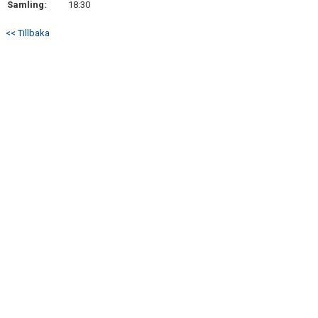
Samling:
18:30
BILDGALLERI
<< Tillbaka
BÅSGRUPPER
KONTAKT
SÅ VILL VI SPELA ISHOCKEY