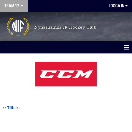
TEAM 12
LOGGA IN
Nynäshamns IF Hockey Club
HEM
NYHETER
KALENDER
DOKUMENT
<< Tillbaka
MATCHER
TRUPPEN