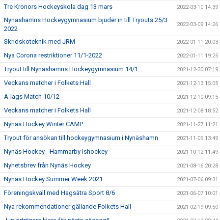
Tre Kronors Hockeyskola dag 13 mars
2022-03-10 14:39
Nynäshamns Hockeygymnasium bjuder in till Tryouts 25/3
2022-03-09 14:26
2022
Skridskoteknik med JRM
2022-01-11 20:03
Nya Corona restriktioner 11/1-2022
2022-01-11 19:25
Tryout till Nynäshamns Hockeygymnasium 14/1
2021-12-30 07:19
Veckans matcher i Folkets Hall
2021-12-13 15:05
A-lags Match 10/12
2021-12-10 09:15
Veckans matcher i Folkets Hall
2021-12-08 18:52
Nynäs Hockey Winter CAMP
2021-11-27 11:21
Tryout för ansökan till hockeygymnasium i Nynäshamn
2021-11-09 13:49
Nynäs Hockey - Hammarby Ishockey
2021-10-12 11:49
Nyhetsbrev från Nynäs Hockey
2021-08-16 20:28
Nynäs Hockey Summer Week 2021
2021-07-06 09:31
Föreningskväll med Hagsätra Sport 8/6
2021-06-07 10:01
Nya rekommendationer gällande Folkets Hall
2021-02-19 09:50