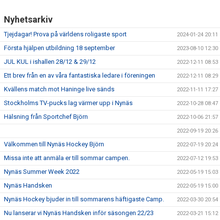
Nyhetsarkiv
Tjejdagar! Prova på världens roligaste sport
2024-01-24 20:11
Första hjälpen utbildning 18 september
2023-08-10 12:30
JUL KUL i ishallen 28/12 & 29/12
2022-12-11 08:53
Ett brev från en av våra fantastiska ledare i föreningen
2022-12-11 08:29
Kvällens match mot Haninge live sänds
2022-11-11 17:27
Stockholms TV-pucks lag värmer upp i Nynäs
2022-10-28 08:47
Hälsning från Sportchef Björn
2022-10-06 21:57
2022-09-19 20:26
Välkommen till Nynäs Hockey Björn
2022-07-19 20:24
Missa inte att anmäla er till sommar campen.
2022-07-12 19:53
Nynäs Summer Week 2022
2022-05-19 15:03
Nynäs Handsken
2022-05-19 15:00
Nynäs Hockey bjuder in till sommarens häftigaste Camp.
2022-03-30 20:54
Nu lanserar vi Nynäs Handsken inför säsongen 22/23
2022-03-21 15:12