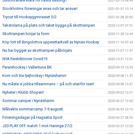
Juniortränare klara för nästa säsong!!
2021-02-19 08:44
Stockholms föreningar enas och tar ansvar!
2021-01-31 13:14
Tryout till Hockeygymnasiet 5/2
2021-01-28 20:05
Takstolarna på plats och taket byggs på skottrampen
2020-12-07 07:51
Skottrampen börjar ta form.
2020-11-28 16:44
Köp lott till Bingolottos uppesittarkväll av Nynäs Hockey
2020-11-16 07:43
Nu har bygget av skottrampen påbörjats
2020-11-07 17:37
NYA Restriktioner Covid19
2020-10-31 13:31
Paraishockey i Vallentuna BK
2020-09-10 10:59
Kom och lira tjejhockey i Nynäshamn!
2020-09-08 11:37
Nu måste vi jobba tillsammans – på och utanför isen!
2020-09-08 10:57
Nyheter i Klubb Shopen!
2020-09-02 10:21
Sommar camper i Nynäshamn
2020-06-27 15:00
Målvakts sommarcamp 7-9 augusti
2020-06-03 22:15
Föreningsdagar på Hagsätra Sport
2020-05-27 08:35
J20 PLAY OFF match 1 mot Haninge 27/2
2020-02-27 12:02