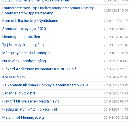
SERIEFINAL MOT SPAIF 25/2 Folkets Hall
2020-02-25 10:38
I samarbete med Top Hockey arrangerar Nynäs Hockey
2020-02-21 18:50
Sommarcamp/Uppstartscamp
Kom och lira hockey i Nynäshamn
2020-01-16 21:27
Sommarhockeyläger 2020
2019-12-26 08:51
Hemmaplansmodellen
2019-11-24 07:43
Tjej-hockeyskolan i gång
2019-11-17 21:16
Många nyheter i klubbshopen!
2019-10-15 14:09
Nu är vår klubbshop igång.
2019-09-09 08:45
Rickard Andersson ny mästare KM NHC Golf
2019-06-09 22:51
KM NHC 9 juni
2019-04-07 21:15
Välkommen till Nynäs Hockey´s sommarcamp 2019
2019-03-17 10:12
Seriefinal div 2 östra
2019-02-25 15:22
Play Off till Kvalserien Match 1 av 3
2019-02-03 06:39
Fredagsmatch 7/12 i Folkets Hall
2018-12-07 14:43
Match mot Flemingsberg
2018-11-06 12:42
2018-10-04 08:54