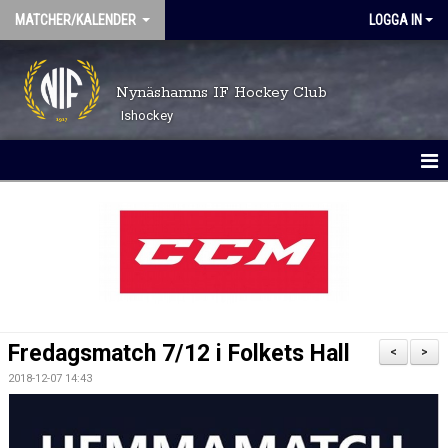
MATCHER/KALENDER
LOGGA IN
Nynäshamns IF Hockey Club
Ishockey
MATCHER
KALENDER
Fredagsmatch 7/12 i Folkets Hall
<
>
2018-12-07 14:43