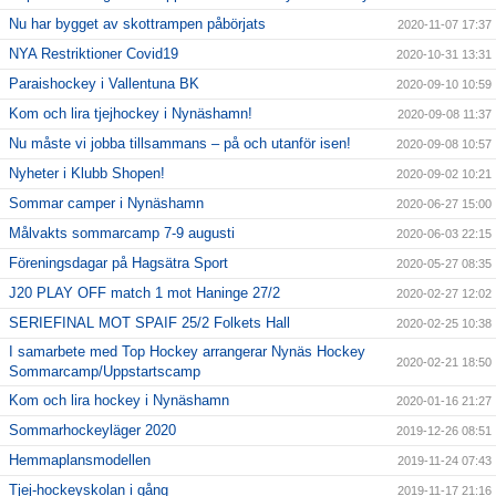
Nu har bygget av skottrampen påbörjats
2020-11-07 17:37
NYA Restriktioner Covid19
2020-10-31 13:31
Paraishockey i Vallentuna BK
2020-09-10 10:59
Kom och lira tjejhockey i Nynäshamn!
2020-09-08 11:37
Nu måste vi jobba tillsammans – på och utanför isen!
2020-09-08 10:57
Nyheter i Klubb Shopen!
2020-09-02 10:21
Sommar camper i Nynäshamn
2020-06-27 15:00
Målvakts sommarcamp 7-9 augusti
2020-06-03 22:15
Föreningsdagar på Hagsätra Sport
2020-05-27 08:35
J20 PLAY OFF match 1 mot Haninge 27/2
2020-02-27 12:02
SERIEFINAL MOT SPAIF 25/2 Folkets Hall
2020-02-25 10:38
I samarbete med Top Hockey arrangerar Nynäs Hockey
2020-02-21 18:50
Sommarcamp/Uppstartscamp
Kom och lira hockey i Nynäshamn
2020-01-16 21:27
Sommarhockeyläger 2020
2019-12-26 08:51
Hemmaplansmodellen
2019-11-24 07:43
Tjej-hockeyskolan i gång
2019-11-17 21:16