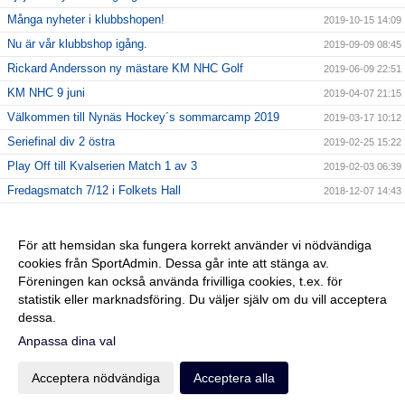
Många nyheter i klubbshopen!
2019-10-15 14:09
Nu är vår klubbshop igång.
2019-09-09 08:45
Rickard Andersson ny mästare KM NHC Golf
2019-06-09 22:51
KM NHC 9 juni
2019-04-07 21:15
Välkommen till Nynäs Hockey´s sommarcamp 2019
2019-03-17 10:12
Seriefinal div 2 östra
2019-02-25 15:22
Play Off till Kvalserien Match 1 av 3
2019-02-03 06:39
Fredagsmatch 7/12 i Folkets Hall
2018-12-07 14:43
Match mot Flemingsberg
2018-11-06 12:42
2018-10-04 08:54
För att hemsidan ska fungera korrekt använder vi nödvändiga
cookies från SportAdmin. Dessa går inte att stänga av.
2018-09-19 12:06
Föreningen kan också använda frivilliga cookies, t.ex. för
KICK OFF
2018-09-18 10:04
statistik eller marknadsföring. Du väljer själv om du vill acceptera
dessa.
Anpassa dina val
Cookie-inställningar
Gå till Webbversion
Acceptera nödvändiga
Acceptera alla