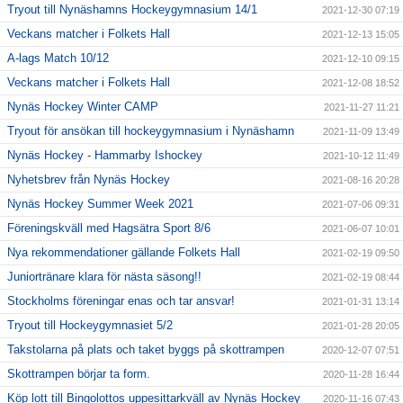
Tryout till Nynäshamns Hockeygymnasium 14/1
2021-12-30 07:19
Veckans matcher i Folkets Hall
2021-12-13 15:05
A-lags Match 10/12
2021-12-10 09:15
Veckans matcher i Folkets Hall
2021-12-08 18:52
Nynäs Hockey Winter CAMP
2021-11-27 11:21
Tryout för ansökan till hockeygymnasium i Nynäshamn
2021-11-09 13:49
Nynäs Hockey - Hammarby Ishockey
2021-10-12 11:49
Nyhetsbrev från Nynäs Hockey
2021-08-16 20:28
Nynäs Hockey Summer Week 2021
2021-07-06 09:31
Föreningskväll med Hagsätra Sport 8/6
2021-06-07 10:01
Nya rekommendationer gällande Folkets Hall
2021-02-19 09:50
Juniortränare klara för nästa säsong!!
2021-02-19 08:44
Stockholms föreningar enas och tar ansvar!
2021-01-31 13:14
Tryout till Hockeygymnasiet 5/2
2021-01-28 20:05
Takstolarna på plats och taket byggs på skottrampen
2020-12-07 07:51
Skottrampen börjar ta form.
2020-11-28 16:44
Köp lott till Bingolottos uppesittarkväll av Nynäs Hockey
2020-11-16 07:43