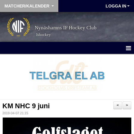
MATCHER/KALENDER
LOGGA IN
Nynäshamns IF Hockey Club
Ishockey
MATCHER
KALENDER
KM NHC 9 juni
<
>
2019-04-07 21:15