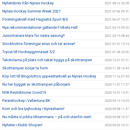
Nyhetsbrev från Nynäs Hockey
2021-08-16 20:28
Nynäs Hockey Summer Week 2021
2021-07-06 09:31
Föreningskväll med Hagsätra Sport 8/6
2021-06-07 10:01
Nya rekommendationer gällande Folkets Hall
2021-02-19 09:50
Juniortränare klara för nästa säsong!!
2021-02-19 08:44
Stockholms föreningar enas och tar ansvar!
2021-01-31 13:14
Tryout till Hockeygymnasiet 5/2
2021-01-28 20:05
Takstolarna på plats och taket byggs på skottrampen
2020-12-07 07:51
Skottrampen börjar ta form.
2020-11-28 16:44
Köp lott till Bingolottos uppesittarkväll av Nynäs Hockey
2020-11-16 07:43
Nu har bygget av skottrampen påbörjats
2020-11-07 17:37
NYA Restriktioner Covid19
2020-10-31 13:31
Paraishockey i Vallentuna BK
2020-09-10 10:59
Kom och lira tjejhockey i Nynäshamn!
2020-09-08 11:37
Nu måste vi jobba tillsammans – på och utanför isen!
2020-09-08 10:57
Nyheter i Klubb Shopen!
2020-09-02 10:21