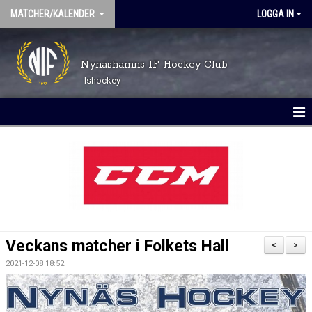
MATCHER/KALENDER
LOGGA IN
Nynäshamns IF Hockey Club
Ishockey
MATCHER
KALENDER
Veckans matcher i Folkets Hall
<
>
2021-12-08 18:52