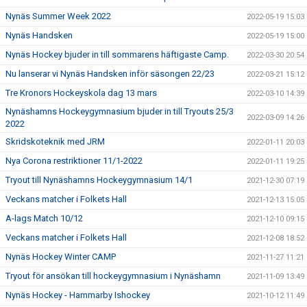
Nynäs Summer Week 2022
2022-05-19 15:03
Nynäs Handsken
2022-05-19 15:00
Nynäs Hockey bjuder in till sommarens häftigaste Camp.
2022-03-30 20:54
Nu lanserar vi Nynäs Handsken inför säsongen 22/23
2022-03-21 15:12
Tre Kronors Hockeyskola dag 13 mars
2022-03-10 14:39
Nynäshamns Hockeygymnasium bjuder in till Tryouts 25/3
2022-03-09 14:26
2022
Skridskoteknik med JRM
2022-01-11 20:03
Nya Corona restriktioner 11/1-2022
2022-01-11 19:25
Tryout till Nynäshamns Hockeygymnasium 14/1
2021-12-30 07:19
Veckans matcher i Folkets Hall
2021-12-13 15:05
A-lags Match 10/12
2021-12-10 09:15
Veckans matcher i Folkets Hall
2021-12-08 18:52
Nynäs Hockey Winter CAMP
2021-11-27 11:21
Tryout för ansökan till hockeygymnasium i Nynäshamn
2021-11-09 13:49
Nynäs Hockey - Hammarby Ishockey
2021-10-12 11:49