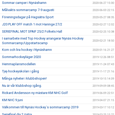
Sommar camper i Nynäshamn
2020-06-27 15:00
Målvakts sommarcamp 7-9 augusti
2020-06-03 22:15
Föreningsdagar på Hagsätra Sport
2020-05-27 08:35
J20 PLAY OFF match 1 mot Haninge 27/2
2020-02-27 12:02
SERIEFINAL MOT SPAIF 25/2 Folkets Hall
2020-02-25 10:38
I samarbete med Top Hockey arrangerar Nynäs Hockey
2020-02-21 18:50
Sommarcamp/Uppstartscamp
Kom och lira hockey i Nynäshamn
2020-01-16 21:27
Sommarhockeyläger 2020
2019-12-26 08:51
Hemmaplansmodellen
2019-11-24 07:43
Tjej-hockeyskolan i gång
2019-11-17 21:16
Många nyheter i klubbshopen!
2019-10-15 14:09
Nu är vår klubbshop igång.
2019-09-09 08:45
Rickard Andersson ny mästare KM NHC Golf
2019-06-09 22:51
KM NHC 9 juni
2019-04-07 21:15
Välkommen till Nynäs Hockey´s sommarcamp 2019
2019-03-17 10:12
Seriefinal div 2 östra
2019-02-25 15:22