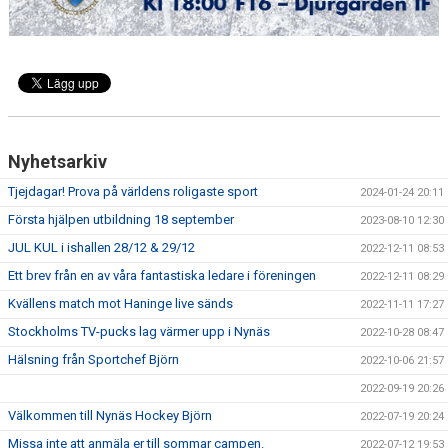
Nyhetsarkiv
Tjejdagar! Prova på världens roligaste sport
2024-01-24 20:11
Första hjälpen utbildning 18 september
2023-08-10 12:30
JUL KUL i ishallen 28/12 & 29/12
2022-12-11 08:53
Ett brev från en av våra fantastiska ledare i föreningen
2022-12-11 08:29
Kvällens match mot Haninge live sänds
2022-11-11 17:27
Stockholms TV-pucks lag värmer upp i Nynäs
2022-10-28 08:47
Hälsning från Sportchef Björn
2022-10-06 21:57
2022-09-19 20:26
Välkommen till Nynäs Hockey Björn
2022-07-19 20:24
Missa inte att anmäla er till sommar campen.
2022-07-12 19:53