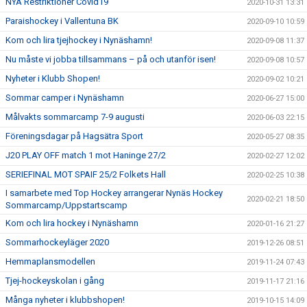
NYA Restriktioner Covid19
2020-10-31 13:31
Paraishockey i Vallentuna BK
2020-09-10 10:59
Kom och lira tjejhockey i Nynäshamn!
2020-09-08 11:37
Nu måste vi jobba tillsammans – på och utanför isen!
2020-09-08 10:57
Nyheter i Klubb Shopen!
2020-09-02 10:21
Sommar camper i Nynäshamn
2020-06-27 15:00
Målvakts sommarcamp 7-9 augusti
2020-06-03 22:15
Föreningsdagar på Hagsätra Sport
2020-05-27 08:35
J20 PLAY OFF match 1 mot Haninge 27/2
2020-02-27 12:02
SERIEFINAL MOT SPAIF 25/2 Folkets Hall
2020-02-25 10:38
I samarbete med Top Hockey arrangerar Nynäs Hockey
2020-02-21 18:50
Sommarcamp/Uppstartscamp
Kom och lira hockey i Nynäshamn
2020-01-16 21:27
Sommarhockeyläger 2020
2019-12-26 08:51
Hemmaplansmodellen
2019-11-24 07:43
Tjej-hockeyskolan i gång
2019-11-17 21:16
Många nyheter i klubbshopen!
2019-10-15 14:09