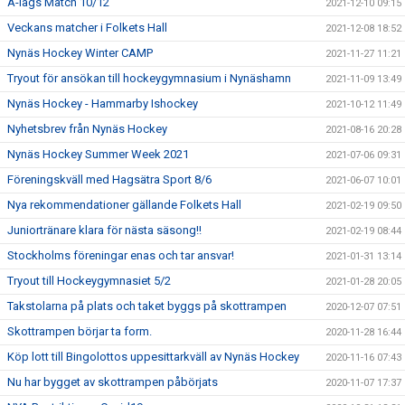
A-lags Match 10/12
2021-12-10 09:15
Veckans matcher i Folkets Hall
2021-12-08 18:52
Nynäs Hockey Winter CAMP
2021-11-27 11:21
Tryout för ansökan till hockeygymnasium i Nynäshamn
2021-11-09 13:49
Nynäs Hockey - Hammarby Ishockey
2021-10-12 11:49
Nyhetsbrev från Nynäs Hockey
2021-08-16 20:28
Nynäs Hockey Summer Week 2021
2021-07-06 09:31
Föreningskväll med Hagsätra Sport 8/6
2021-06-07 10:01
Nya rekommendationer gällande Folkets Hall
2021-02-19 09:50
Juniortränare klara för nästa säsong!!
2021-02-19 08:44
Stockholms föreningar enas och tar ansvar!
2021-01-31 13:14
Tryout till Hockeygymnasiet 5/2
2021-01-28 20:05
Takstolarna på plats och taket byggs på skottrampen
2020-12-07 07:51
Skottrampen börjar ta form.
2020-11-28 16:44
Köp lott till Bingolottos uppesittarkväll av Nynäs Hockey
2020-11-16 07:43
Nu har bygget av skottrampen påbörjats
2020-11-07 17:37