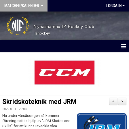
MATCHER/KALENDER
LOGGA IN
Nynäshamns IF Hockey Club
Ishockey
MATCHER
KALENDER
Skridskoteknik med JRM
<
>
2022-01-11 20:03
Nu under vårsäsongen så kommer
föreninge att ta hjälp av "JRM Skates and
Skills" för att kunna utveckla våra