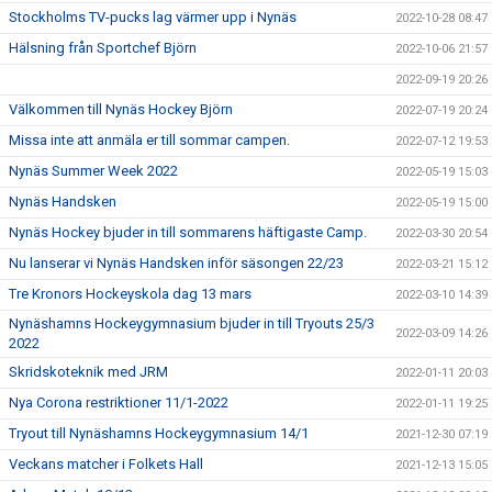
Stockholms TV-pucks lag värmer upp i Nynäs
2022-10-28 08:47
Hälsning från Sportchef Björn
2022-10-06 21:57
2022-09-19 20:26
Välkommen till Nynäs Hockey Björn
2022-07-19 20:24
Missa inte att anmäla er till sommar campen.
2022-07-12 19:53
Nynäs Summer Week 2022
2022-05-19 15:03
Nynäs Handsken
2022-05-19 15:00
Nynäs Hockey bjuder in till sommarens häftigaste Camp.
2022-03-30 20:54
Nu lanserar vi Nynäs Handsken inför säsongen 22/23
2022-03-21 15:12
Tre Kronors Hockeyskola dag 13 mars
2022-03-10 14:39
Nynäshamns Hockeygymnasium bjuder in till Tryouts 25/3
2022-03-09 14:26
2022
Skridskoteknik med JRM
2022-01-11 20:03
Nya Corona restriktioner 11/1-2022
2022-01-11 19:25
Tryout till Nynäshamns Hockeygymnasium 14/1
2021-12-30 07:19
Veckans matcher i Folkets Hall
2021-12-13 15:05