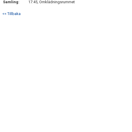
Samling:
17:45, Omklädningsrummet
DOKUMENT
<< Tillbaka
KONTAKT