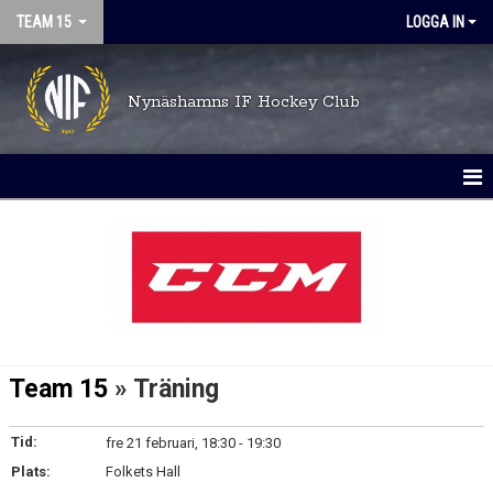
TEAM 15
LOGGA IN
Nynäshamns IF Hockey Club
HEM
NYHETER
KALENDER
MATCHER
Team 15
» Träning
TRUPPEN
Tid:
fre 21 februari, 18:30 - 19:30
BILDGALLERI
Plats:
Folkets Hall