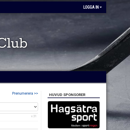
LOGGA IN
Club
Prenumerera >>
HUVUD SPONSORER
v.31