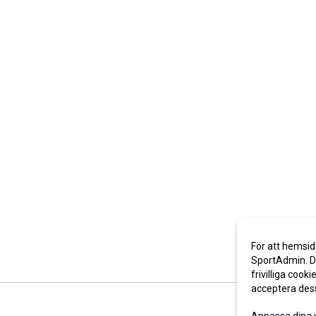
För att hemsid
SportAdmin. De
frivilliga cooki
acceptera des
Anpassa dina 