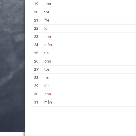
19
ons
20
tor
21
fre
22
lör
23
sön
24
mån
25
tis
26
ons
27
tor
28
fre
29
lör
30
sön
31
mån