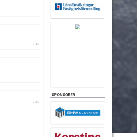
v.35
SPONSORER
v.36