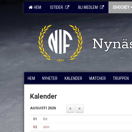
HEM
ISTIDER
BLI MEDLEM
ISHOCKEY
Nynä
HEM
NYHETER
KALENDER
MATCHER
TRUPPEN
Kalender
AUGUSTI 2026
01
lör
02
sön