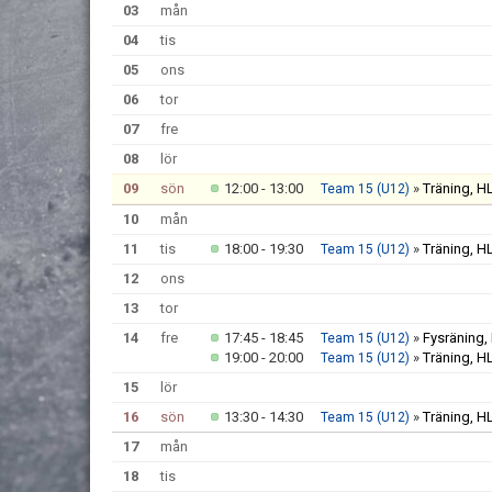
03
mån
04
tis
05
ons
06
tor
07
fre
08
lör
09
sön
12:00 - 13:00
»
Träning, H
Team 15 (U12)
10
mån
11
tis
18:00 - 19:30
»
Träning, H
Team 15 (U12)
12
ons
13
tor
14
fre
17:45 - 18:45
»
Fysräning,
Team 15 (U12)
19:00 - 20:00
»
Träning, H
Team 15 (U12)
15
lör
16
sön
13:30 - 14:30
»
Träning, H
Team 15 (U12)
17
mån
18
tis