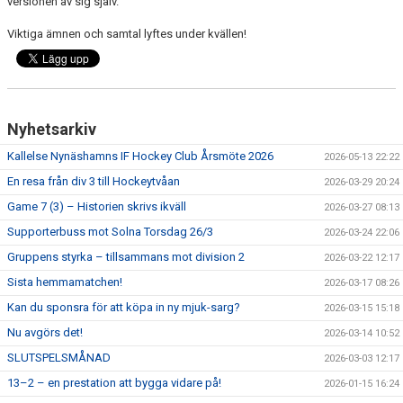
versionen av sig själv.
Viktiga ämnen och samtal lyftes under kvällen!
Nyhetsarkiv
Kallelse Nynäshamns IF Hockey Club Årsmöte 2026
2026-05-13 22:22
En resa från div 3 till Hockeytvåan
2026-03-29 20:24
Game 7 (3) – Historien skrivs ikväll
2026-03-27 08:13
Supporterbuss mot Solna Torsdag 26/3
2026-03-24 22:06
Gruppens styrka – tillsammans mot division 2
2026-03-22 12:17
Sista hemmamatchen!
2026-03-17 08:26
Kan du sponsra för att köpa in ny mjuk-sarg?
2026-03-15 15:18
Nu avgörs det!
2026-03-14 10:52
SLUTSPELSMÅNAD
2026-03-03 12:17
13–2 – en prestation att bygga vidare på!
2026-01-15 16:24