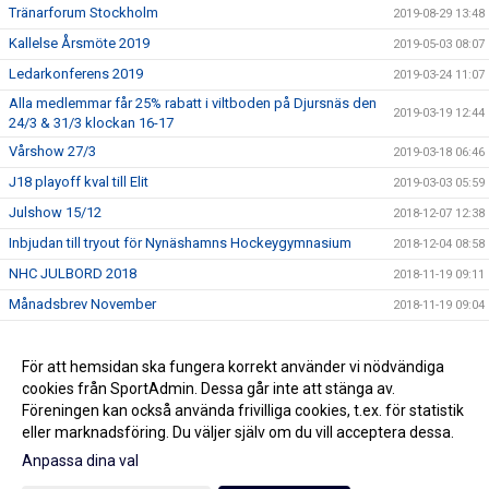
Tränarforum Stockholm
2019-08-29 13:48
Kallelse Årsmöte 2019
2019-05-03 08:07
Ledarkonferens 2019
2019-03-24 11:07
Alla medlemmar får 25% rabatt i viltboden på Djursnäs den
2019-03-19 12:44
24/3 & 31/3 klockan 16-17
Vårshow 27/3
2019-03-18 06:46
J18 playoff kval till Elit
2019-03-03 05:59
Julshow 15/12
2018-12-07 12:38
Inbjudan till tryout för Nynäshamns Hockeygymnasium
2018-12-04 08:58
NHC JULBORD 2018
2018-11-19 09:11
Månadsbrev November
2018-11-19 09:04
Välkommen till skridskoskola
2018-10-04 12:45
Handla smart och stöd Nynäs Hockey
För att hemsidan ska fungera korrekt använder vi nödvändiga
2018-09-06 13:11
cookies från SportAdmin. Dessa går inte att stänga av.
Spring mot Barncancer med Nynäs Hockey 8/9
2018-08-31 08:28
Föreningen kan också använda frivilliga cookies, t.ex. för statistik
eller marknadsföring. Du väljer själv om du vill acceptera dessa.
Anpassa dina val