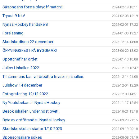
Säsongens första playoff match!!
2024-02-19 18:11
Tryout 9 feb!
2024-02-03 12:19
Nynäs Hockey handsken!
2024-02-01 17:22
Föreläsning
2024-01-30 19:27
Skridskodisco 22 december
2023-12-14 14:08
ÖPPNINGSFEST PÅ BYGGMAX!
2023-06-20 13:02
Sportchef har ordet
2023-01-10 10:08
Jullov i ishallen 2022
2022-12-19 16:47
Tillsammans kan vi förbättra trivseln i ishallen.
2022-12-14 21:08
Julshow 14 december
2022-12-04 12:29
Fotografering 12/12 2022
2022-12-03 14:51
Ny Youtubekanal! Nynäs Hockey
2022-11-17 12:54
Besök ishallen under höstlovet!
2022-10-21 13:18
Byte av ordförande i Nynäs Hockey
2022-09-29 21:15
Skridskoskolan startar 1/10-2023
2022-09-19 20:18
Sponsorsäljare sökes
2022-08-08 09:19