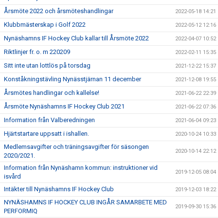
Årsmöte 2022 och årsmöteshandlingar
2022-05-18 14:21
Klubbmästerskap i Golf 2022
2022-05-12 12:16
Nynäshamns IF Hockey Club kallar till Årsmöte 2022
2022-04-07 10:52
Riktlinjer fr. o. m 220209
2022-02-11 15:35
Sitt inte utan lottlös på torsdag
2021-12-22 15:37
Konståkningstävling Nynässtjärnan 11 december
2021-12-08 19:55
Årsmötes handlingar och kallelse!
2021-06-22 22:39
Årsmöte Nynäshamns IF Hockey Club 2021
2021-06-22 07:36
Information från Valberedningen
2021-06-04 09:23
Hjärtstartare uppsatt i ishallen.
2020-10-24 10:33
Medlemsavgifter och träningsavgifter för säsongen
2020-10-14 22:12
2020/2021.
Information från Nynäshamn kommun: instruktioner vid
2019-12-05 08:04
isvård
Intäkter till Nynäshamns IF Hockey Club
2019-12-03 18:22
NYNÄSHAMNS IF HOCKEY CLUB INGÅR SAMARBETE MED
2019-09-30 15:36
PERFORMIQ