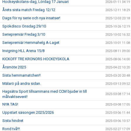
Hockeyskolans-dag, Lördag 17 Januari
2026-01-11 04:19
Årets sista match Fredag 12/12
2025-12-11 18:29
Dags för ny serie och nya insatser!
2025-12-03 23:18
Spökdisco Onsdag 29/10
2025-10-26 12:19
Seriepremiär Fredag 3/10
2025-10-02 16:32
Seriepremiär Hemmahelg A-Laget
2025-10-01 11:08
Invigning HLL Arena 15/8
2025-08-11 09:00
KICKOFF TRE KRONORS HOCKEYSKOLA
2025-08-06 14:00
Årsmöte 2025
2025-04-22 10:20
Sista hemmamatchen!!
2025-03-20 20:48
Mälarö på andra sidan.
2025-03-13 09:52
Hagsätra Sport tillsammans med CCM bjuder in till
2025-03-08 17:14
målvaktsevent!
NYA TAG!
2025-03-08 17:05
Uppstart säsongen 2025/2026
2025-03-06 11:44
Sista hindret
2025-03-06 10:57
Rond två!!!
2025-02-27 17:09