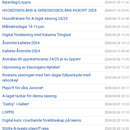
Bytardag/Loppis
2024-07-29 17:26
HOCKEYSKOLANS & SKRIDSKOSKOLANS KICKOFF 2024
2024-07-13 23:45
Huvudtränare för A-laget säsong 24/25
2024-06-13 21:08
Målvaktsdagar 14-15 juni
2024-05-25 15:02
Digital föreläsning med Katarina Timglas!
2024-05-24 19:29
Årsmöte kallelse 2024
2024-05-24 19:12
Kallelse Årsmöte 2024
2024-05-15 09:44
Anmälan till uppstartscamp 24/25 är nu öppen!
2024-05-06 11:09
Utprovning av Säsongens Nyheter!
2024-05-02 11:24
Rivstarta säsongen med fem dagar fullpackade med
2024-04-23 12:57
ishockey!
Playoff för våra Juniorer!
2024-03-07 20:17
A-laget tackar för denna säsong
2024-03-04 20:10
”Derby” i Hallen!
2024-03-01 12:23
LOPPIS
2024-02-26 12:18
Digital kurs; coachande föreldraskap på teams.
2024-02-22 14:26
Stötta A-lagets playoff resa
2024-02-20 14:25