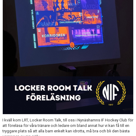
ISTIDER
DOKUMENT
UTBILDNING LEDARE
ISHALLENS RESTAURANG
NYNÄSHAMNS GYMNASIUM HOCKEYPROFIL
HEMMAPLANSMODELLEN
KLUBBSHOP, KANSLIET
KLUBBSHOP, HAGSÄTRA SPORT
ALLMÄNHETENS ÅKNING
I kväll kom LRT, Locker Room Talk, till oss i Nynäshamns IF Hockey Club för
FÖRSÄKRING
att föreläsa för våra tränare och ledare om bland annat
hur vi kan få till en
tryggare plats så att alla barn enkelt kan idrotta, må bra och bli den bästa