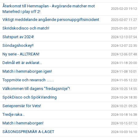
Återkomst till Hemmaplan - Avgörande matcher mot
2025-02-23 19:12
Mariefred i play off 2!
Viktigt meddelande angående personuppgiftsincident
2025-02-07 11:27
Skridskodisco och match!
2025-01-05 23:07
Slutspurt av 2024!
2024-12-13 07:54
Söndagshockey!!
2024-12-07 22:35
Ny serie - ALLTREAN!
2024-12-06 07:48
Delmål ett är avklarat…
2024-11-18 20:00
Match i hemmaborgen igen!
2024-11-08 10:01
Toppmöte och revansch ……..
2024-11-05 12:22
Välkommen till dagens "fredagsnöje"!
2024-10-25 14:55
SpökDisco och SpökVandring
2024-10-24 18:30
Seriepremiär för Vets!
2024-10-21 09:25
Tredje raka…
2024-10-18 16:38
Match i hemmaborgen!
2024-10-15 07:12
SÄSONGSPREMIÄR A-LAGET
2024-10-03 16:10