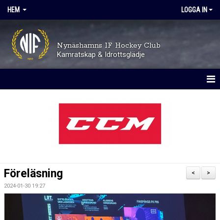
HEM
LOGGA IN
Nynäshamns IF Hockey Club
Kamratskap & Idrottsglädje
HEM
OM KLUBBEN
TRYGGHET OCH VÄRDEGRUND
AVGIFTER
Föreläsning
<
>
KALENDER
2024-01-30 19:27
MATCHER