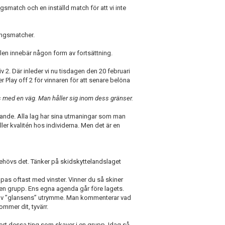
gsmatch och en inställd match för att vi inte
ingsmatcher.
ellen innebär någon form av fortsättning.
iv 2. Där inleder vi nu tisdagen den 20 februari
r Play off 2 för vinnaren för att senare belöna
s med en väg. Man håller sig inom dess gränser.
rerande. Alla lag har sina utmaningar som man
eller kvalitén hos individerna. Men det är en
behövs det. Tänker på skidskyttelandslaget
as oftast med vinster. Vinner du så skiner
i en grupp. Ens egna agenda går före lagets.
g av ”glansens” utrymme. Man kommenterar vad
kommer dit, tyvärr.
rt dessa ting som skaver i en grupp. Idag så