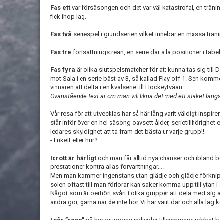
Fas ett
var försäsongen och det var väl katastrofal, en tränin
fick ihop lag.
Fas två
seriespel i grundserien vilket innebar en massa trän
Fas tre
fortsättningstrean, en serie där alla positioner i tab
Fas fyra
är olika slutspelsmatcher för att kunna tas sig till D
mot Sala i en serie bäst av 3, så kallad Play off 1. Sen komme
vinnaren att delta i en kvalserie till Hockeytvåan.
Ovanstående text är om man vill likna det med ett staket läng
Vår resa för att utvecklas har så här lång varit väldigt inspi
står inför över en hel säsong oavsett ålder, serietillhörighet 
ledares skyldighet att ta fram det bästa ur varje grupp!!
- Enkelt eller hur?
Idrott är härligt
och man får alltid nya chanser och ibland 
prestationer kontra allas förväntningar….
Men man kommer ingenstans utan glädje och glädje förknipp
solen oftast till man förlorar kan saker komma upp till ytan 
Något som är oerhört svårt i olika grupper att dela med si
andra gör, gärna när de inte hör. Vi har varit där och alla lag 
I vår ”resa”
så har gruppens individer tillsammans jobbat bo