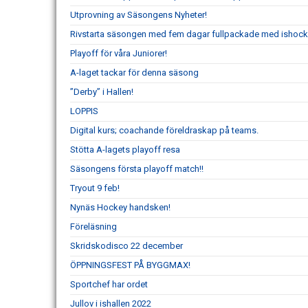
Utprovning av Säsongens Nyheter!
Rivstarta säsongen med fem dagar fullpackade med ishock
Playoff för våra Juniorer!
A-laget tackar för denna säsong
”Derby” i Hallen!
LOPPIS
Digital kurs; coachande föreldraskap på teams.
Stötta A-lagets playoff resa
Säsongens första playoff match!!
Tryout 9 feb!
Nynäs Hockey handsken!
Föreläsning
Skridskodisco 22 december
ÖPPNINGSFEST PÅ BYGGMAX!
Sportchef har ordet
Jullov i ishallen 2022