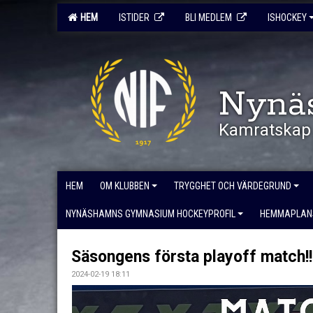
HEM
ISTIDER
BLI MEDLEM
ISHOCKEY
Nynä
Kamratskap 
HEM
OM KLUBBEN
TRYGGHET OCH VÄRDEGRUND
NYNÄSHAMNS GYMNASIUM HOCKEYPROFIL
HEMMAPLAN
Säsongens första playoff match!!
2024-02-19 18:11