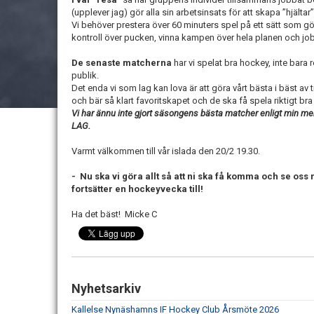
(upplever jag) gör alla sin arbetsinsats för att skapa ”hjältar
Vi behöver prestera över 60 minuters spel på ett sätt som gör a
kontroll över pucken, vinna kampen över hela planen och job
De senaste matcherna
har vi spelat bra hockey, inte bara 
publik.
Det enda vi som lag kan lova är att göra vårt bästa i bäst a
och bär så klart favoritskapet och de ska få spela riktigt bra
Vi har ännu inte gjort säsongens bästa matcher enligt min me
LAG.
Varmt välkommen till vår islada den 20/2 19.30.
- Nu ska vi göra allt så att ni ska få komma och se oss n
fortsätter en hockeyvecka till!
Ha det bäst! Micke C
Nyhetsarkiv
Kallelse Nynäshamns IF Hockey Club Årsmöte 2026