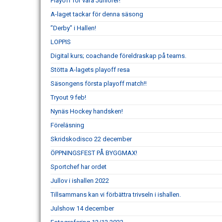
Playoff för våra Juniorer!
A-laget tackar för denna säsong
”Derby” i Hallen!
LOPPIS
Digital kurs; coachande föreldraskap på teams.
Stötta A-lagets playoff resa
Säsongens första playoff match!!
Tryout 9 feb!
Nynäs Hockey handsken!
Föreläsning
Skridskodisco 22 december
ÖPPNINGSFEST PÅ BYGGMAX!
Sportchef har ordet
Jullov i ishallen 2022
Tillsammans kan vi förbättra trivseln i ishallen.
Julshow 14 december