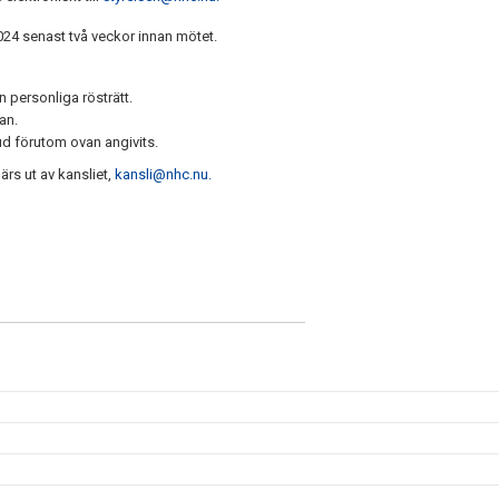
24 senast två veckor innan mötet.
 personliga rösträtt.
an.
d förutom ovan angivits.
rs ut av kansliet,
kansli@nhc.nu.