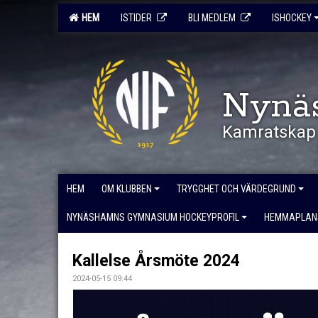
HEM
ISTIDER
BLI MEDLEM
ISHOCKEY
Nynä
Kamratskap 
HEM
OM KLUBBEN
TRYGGHET OCH VÄRDEGRUND
NYNÄSHAMNS GYMNASIUM HOCKEYPROFIL
HEMMAPLAN
Kallelse Årsmöte 2024
2024-05-15 09:44