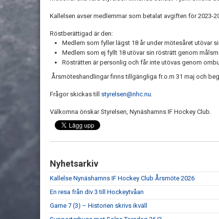
Kallelsen avser medlemmar som betalat avgiften för 2023-20
Röstberättigad är den:
Medlem som fyller lägst 18 år under mötesåret utövar sin
Medlem som ej fyllt 18 utövar sin rösträtt genom målsm
Rösträtten är personlig och får inte utövas genom ombu
Årsmöteshandlingar finns tillgängliga fr.o.m 31 maj och begä
Frågor skickas till
styrelsen@nhc.nu
.
Välkomna önskar Styrelsen, Nynäshamns IF Hockey Club.
Nyhetsarkiv
Kallelse Nynäshamns IF Hockey Club Årsmöte 2026
En resa från div 3 till Hockeytvåan
Game 7 (3) – Historien skrivs ikväll