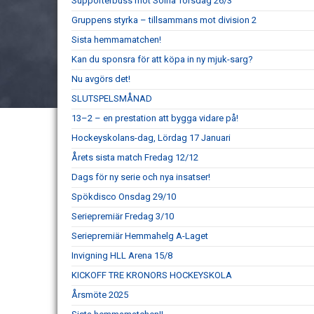
Supporterbuss mot Solna Torsdag 26/3
Gruppens styrka – tillsammans mot division 2
Sista hemmamatchen!
Kan du sponsra för att köpa in ny mjuk-sarg?
Nu avgörs det!
SLUTSPELSMÅNAD
13–2 – en prestation att bygga vidare på!
Hockeyskolans-dag, Lördag 17 Januari
Årets sista match Fredag 12/12
Dags för ny serie och nya insatser!
Spökdisco Onsdag 29/10
Seriepremiär Fredag 3/10
Seriepremiär Hemmahelg A-Laget
Invigning HLL Arena 15/8
KICKOFF TRE KRONORS HOCKEYSKOLA
Årsmöte 2025