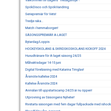
Välkommen till dagens "fredagsnöje"!
SpökDisco och SpökVandring
Seriepremiär för Vets!
Tredje raka…
Match i hemmaborgen!
SÄSONGSPREMIÄR A-LAGET
Bytardag/Loppis
HOCKEYSKOLANS & SKRIDSKOSKOLANS KICKOFF 2024
Huvudtränare för A-laget säsong 24/25
Målvaktsdagar 14-15 juni
Digital föreläsning med Katarina Timglas!
Årsmöte kallelse 2024
Kallelse Årsmöte 2024
Anmälan till uppstartscamp 24/25 är nu öppen!
Utprovning av Säsongens Nyheter!
Rivstarta säsongen med fem dagar fullpackade med ishock