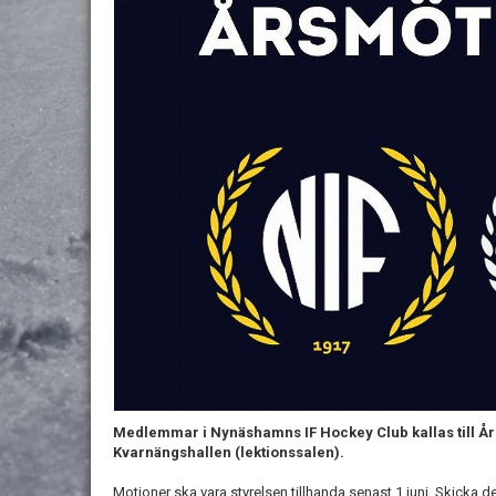
Medlemmar i Nynäshamns IF Hockey Club kallas till Årsm
Kvarnängshallen (lektionssalen).
Motioner ska vara styrelsen tillhanda senast 1 juni. Skicka de 