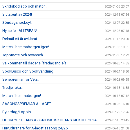
Skridskodisco och match!
2025-01-05 23:07
Slutspurt av 2024!
2024-12-13 07:54
Söndagshockey!!
2024-12-07 22:35
Ny serie - ALLTREAN!
2024-12-06 07:48
Delmål ett är avklarat…
2024-11-18 20:00
Match i hemmaborgen igen!
2024-11-08 10:01
Toppmöte och revansch ……..
2024-11-05 12:22
Välkommen till dagens "fredagsnöje"!
2024-10-25 14:55
SpökDisco och SpökVandring
2024-10-24 18:30
Seriepremiär för Vets!
2024-10-21 09:25
Tredje raka…
2024-10-18 16:38
Match i hemmaborgen!
2024-10-15 07:12
SÄSONGSPREMIÄR A-LAGET
2024-10-03 16:10
Bytardag/Loppis
2024-07-29 17:26
HOCKEYSKOLANS & SKRIDSKOSKOLANS KICKOFF 2024
2024-07-13 23:45
Huvudtränare för A-laget säsong 24/25
2024-06-13 21:08