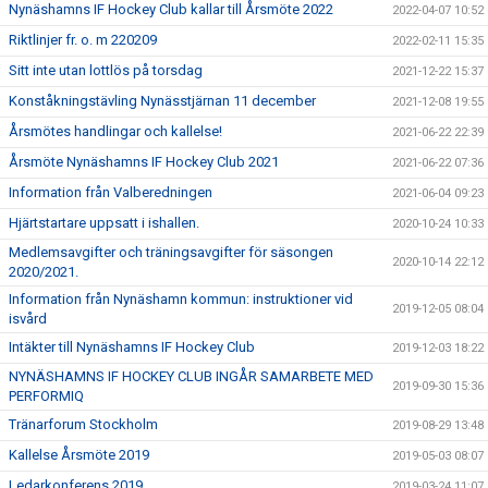
Nynäshamns IF Hockey Club kallar till Årsmöte 2022
2022-04-07 10:52
Riktlinjer fr. o. m 220209
2022-02-11 15:35
Sitt inte utan lottlös på torsdag
2021-12-22 15:37
Konståkningstävling Nynässtjärnan 11 december
2021-12-08 19:55
Årsmötes handlingar och kallelse!
2021-06-22 22:39
Årsmöte Nynäshamns IF Hockey Club 2021
2021-06-22 07:36
Information från Valberedningen
2021-06-04 09:23
Hjärtstartare uppsatt i ishallen.
2020-10-24 10:33
Medlemsavgifter och träningsavgifter för säsongen
2020-10-14 22:12
2020/2021.
Information från Nynäshamn kommun: instruktioner vid
2019-12-05 08:04
isvård
Intäkter till Nynäshamns IF Hockey Club
2019-12-03 18:22
NYNÄSHAMNS IF HOCKEY CLUB INGÅR SAMARBETE MED
2019-09-30 15:36
PERFORMIQ
Tränarforum Stockholm
2019-08-29 13:48
Kallelse Årsmöte 2019
2019-05-03 08:07
Ledarkonferens 2019
2019-03-24 11:07