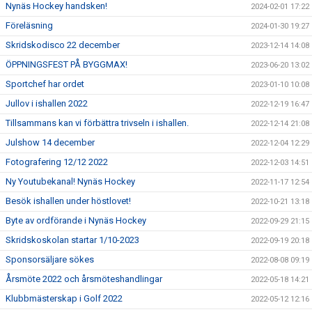
Nynäs Hockey handsken!
2024-02-01 17:22
Föreläsning
2024-01-30 19:27
Skridskodisco 22 december
2023-12-14 14:08
ÖPPNINGSFEST PÅ BYGGMAX!
2023-06-20 13:02
Sportchef har ordet
2023-01-10 10:08
Jullov i ishallen 2022
2022-12-19 16:47
Tillsammans kan vi förbättra trivseln i ishallen.
2022-12-14 21:08
Julshow 14 december
2022-12-04 12:29
Fotografering 12/12 2022
2022-12-03 14:51
Ny Youtubekanal! Nynäs Hockey
2022-11-17 12:54
Besök ishallen under höstlovet!
2022-10-21 13:18
Byte av ordförande i Nynäs Hockey
2022-09-29 21:15
Skridskoskolan startar 1/10-2023
2022-09-19 20:18
Sponsorsäljare sökes
2022-08-08 09:19
Årsmöte 2022 och årsmöteshandlingar
2022-05-18 14:21
Klubbmästerskap i Golf 2022
2022-05-12 12:16