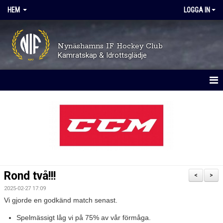
HEM
LOGGA IN
Nynäshamns IF Hockey Club
Kamratskap & Idrottsglädje
HEM
OM KLUBBEN
TRYGGHET OCH VÄRDEGRUND
AVGIFTER
Rond två!!!
<
>
KALENDER
2025-02-27 17:09
Vi gjorde en godkänd match senast.
MATCHER
Spelmässigt låg vi på 75% av vår förmåga.