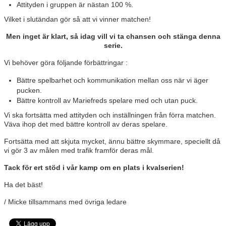
Attityden i gruppen är nästan 100 %.
ISTIDER
Vilket i slutändan gör så att vi vinner matchen!
DOKUMENT
Men inget är klart, så idag vill vi ta chansen och stänga denna
serie.
UTBILDNING LEDARE
Vi behöver göra följande förbättringar :
ISHALLENS RESTAURANG
Bättre spelbarhet och kommunikation mellan oss när vi äger
pucken.
NYNÄSHAMNS GYMNASIUM HOCKEYPROFIL
Bättre kontroll av Mariefreds spelare med och utan puck.
Vi ska fortsätta med attityden och inställningen från förra matchen.
HEMMAPLANSMODELLEN
Väva ihop det med bättre kontroll av deras spelare.
KLUBBSHOP, KANSLIET
Fortsätta med att skjuta mycket, ännu bättre skymmare, speciellt då
vi gör 3 av målen med trafik framför deras mål.
KLUBBSHOP, HAGSÄTRA SPORT
Tack för ert stöd i vår kamp om en plats i kvalserien!
ALLMÄNHETENS ÅKNING
Ha det bäst!
/ Micke tillsammans med övriga ledare
FÖRSÄKRING