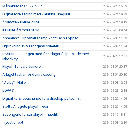
Målvaktsdagar 14-15 juni
2024-05-25 15:02
Digital föreläsning med Katarina Timglas!
2024-05-24 19:29
Årsmöte kallelse 2024
2024-05-24 19:12
Kallelse Årsmöte 2024
2024-05-15 09:44
Anmälan till uppstartscamp 24/25 är nu öppen!
2024-05-06 11:09
Utprovning av Säsongens Nyheter!
2024-05-02 11:24
Rivstarta säsongen med fem dagar fullpackade med
2024-04-23 12:57
ishockey!
Playoff för våra Juniorer!
2024-03-07 20:17
A-laget tackar för denna säsong
2024-03-04 20:10
”Derby” i Hallen!
2024-03-01 12:23
LOPPIS
2024-02-26 12:18
Digital kurs; coachande föreldraskap på teams.
2024-02-22 14:26
Stötta A-lagets playoff resa
2024-02-20 14:25
Säsongens första playoff match!!
2024-02-19 18:11
Tryout 9 feb!
2024-02-03 12:19