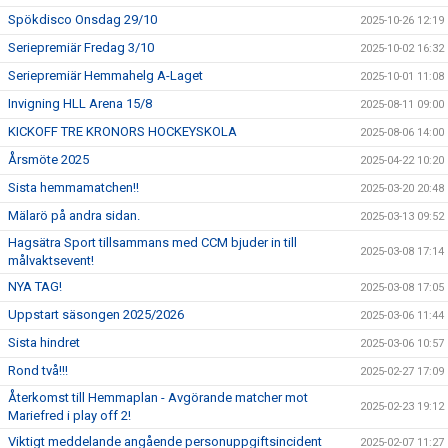
Spökdisco Onsdag 29/10
2025-10-26 12:19
Seriepremiär Fredag 3/10
2025-10-02 16:32
Seriepremiär Hemmahelg A-Laget
2025-10-01 11:08
Invigning HLL Arena 15/8
2025-08-11 09:00
KICKOFF TRE KRONORS HOCKEYSKOLA
2025-08-06 14:00
Årsmöte 2025
2025-04-22 10:20
Sista hemmamatchen!!
2025-03-20 20:48
Mälarö på andra sidan.
2025-03-13 09:52
Hagsätra Sport tillsammans med CCM bjuder in till
2025-03-08 17:14
målvaktsevent!
NYA TAG!
2025-03-08 17:05
Uppstart säsongen 2025/2026
2025-03-06 11:44
Sista hindret
2025-03-06 10:57
Rond två!!!
2025-02-27 17:09
Återkomst till Hemmaplan - Avgörande matcher mot
2025-02-23 19:12
Mariefred i play off 2!
Viktigt meddelande angående personuppgiftsincident
2025-02-07 11:27