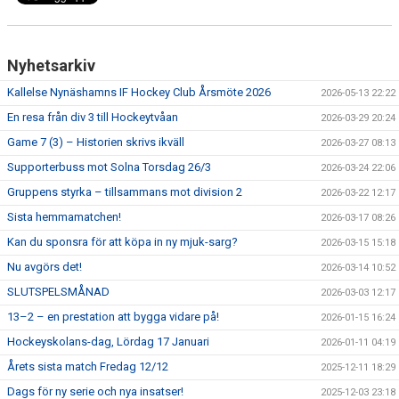
Nyhetsarkiv
Kallelse Nynäshamns IF Hockey Club Årsmöte 2026
2026-05-13 22:22
En resa från div 3 till Hockeytvåan
2026-03-29 20:24
Game 7 (3) – Historien skrivs ikväll
2026-03-27 08:13
Supporterbuss mot Solna Torsdag 26/3
2026-03-24 22:06
Gruppens styrka – tillsammans mot division 2
2026-03-22 12:17
Sista hemmamatchen!
2026-03-17 08:26
Kan du sponsra för att köpa in ny mjuk-sarg?
2026-03-15 15:18
Nu avgörs det!
2026-03-14 10:52
SLUTSPELSMÅNAD
2026-03-03 12:17
13–2 – en prestation att bygga vidare på!
2026-01-15 16:24
Hockeyskolans-dag, Lördag 17 Januari
2026-01-11 04:19
Årets sista match Fredag 12/12
2025-12-11 18:29
Dags för ny serie och nya insatser!
2025-12-03 23:18