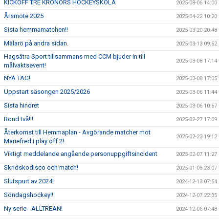
KICKOFF TRE KRONORS HOCKEYSKOLA
2025-08-06 14:00
Årsmöte 2025
2025-04-22 10:20
Sista hemmamatchen!!
2025-03-20 20:48
Mälarö på andra sidan.
2025-03-13 09:52
Hagsätra Sport tillsammans med CCM bjuder in till
2025-03-08 17:14
målvaktsevent!
NYA TAG!
2025-03-08 17:05
Uppstart säsongen 2025/2026
2025-03-06 11:44
Sista hindret
2025-03-06 10:57
Rond två!!!
2025-02-27 17:09
Återkomst till Hemmaplan - Avgörande matcher mot
2025-02-23 19:12
Mariefred i play off 2!
Viktigt meddelande angående personuppgiftsincident
2025-02-07 11:27
Skridskodisco och match!
2025-01-05 23:07
Slutspurt av 2024!
2024-12-13 07:54
Söndagshockey!!
2024-12-07 22:35
Ny serie - ALLTREAN!
2024-12-06 07:48