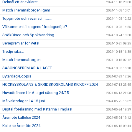
Delmål ett är avklarat…
2024-11-18 20:00
Match i hemmaborgen igen!
2024-11-08 10:01
Toppmöte och revansch ……..
2024-11-05 12:22
Välkommen till dagens "fredagsnöje"!
2024-10-25 14:55
SpökDisco och SpökVandring
2024-10-24 18:30
Seriepremiär för Vets!
2024-10-21 09:25
Tredje raka…
2024-10-18 16:38
Match i hemmaborgen!
2024-10-15 07:12
SÄSONGSPREMIÄR A-LAGET
2024-10-03 16:10
Bytardag/Loppis
2024-07-29 17:26
HOCKEYSKOLANS & SKRIDSKOSKOLANS KICKOFF 2024
2024-07-13 23:45
Huvudtränare för A-laget säsong 24/25
2024-06-13 21:08
Målvaktsdagar 14-15 juni
2024-05-25 15:02
Digital föreläsning med Katarina Timglas!
2024-05-24 19:29
Årsmöte kallelse 2024
2024-05-24 19:12
Kallelse Årsmöte 2024
2024-05-15 09:44