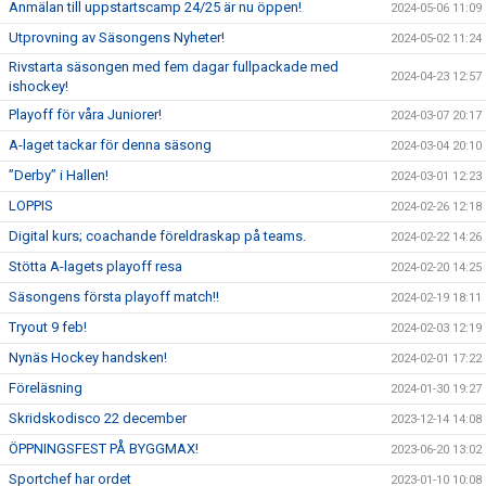
Anmälan till uppstartscamp 24/25 är nu öppen!
2024-05-06 11:09
Utprovning av Säsongens Nyheter!
2024-05-02 11:24
Rivstarta säsongen med fem dagar fullpackade med
2024-04-23 12:57
ishockey!
Playoff för våra Juniorer!
2024-03-07 20:17
A-laget tackar för denna säsong
2024-03-04 20:10
”Derby” i Hallen!
2024-03-01 12:23
LOPPIS
2024-02-26 12:18
Digital kurs; coachande föreldraskap på teams.
2024-02-22 14:26
Stötta A-lagets playoff resa
2024-02-20 14:25
Säsongens första playoff match!!
2024-02-19 18:11
Tryout 9 feb!
2024-02-03 12:19
Nynäs Hockey handsken!
2024-02-01 17:22
Föreläsning
2024-01-30 19:27
Skridskodisco 22 december
2023-12-14 14:08
ÖPPNINGSFEST PÅ BYGGMAX!
2023-06-20 13:02
Sportchef har ordet
2023-01-10 10:08