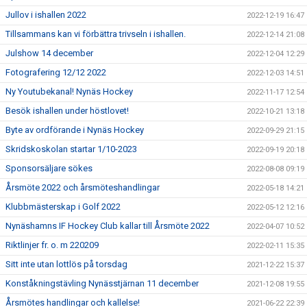
Jullov i ishallen 2022
2022-12-19 16:47
Tillsammans kan vi förbättra trivseln i ishallen.
2022-12-14 21:08
Julshow 14 december
2022-12-04 12:29
Fotografering 12/12 2022
2022-12-03 14:51
Ny Youtubekanal! Nynäs Hockey
2022-11-17 12:54
Besök ishallen under höstlovet!
2022-10-21 13:18
Byte av ordförande i Nynäs Hockey
2022-09-29 21:15
Skridskoskolan startar 1/10-2023
2022-09-19 20:18
Sponsorsäljare sökes
2022-08-08 09:19
Årsmöte 2022 och årsmöteshandlingar
2022-05-18 14:21
Klubbmästerskap i Golf 2022
2022-05-12 12:16
Nynäshamns IF Hockey Club kallar till Årsmöte 2022
2022-04-07 10:52
Riktlinjer fr. o. m 220209
2022-02-11 15:35
Sitt inte utan lottlös på torsdag
2021-12-22 15:37
Konståkningstävling Nynässtjärnan 11 december
2021-12-08 19:55
Årsmötes handlingar och kallelse!
2021-06-22 22:39