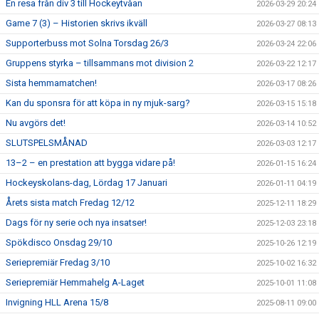
En resa från div 3 till Hockeytvåan
2026-03-29 20:24
Game 7 (3) – Historien skrivs ikväll
2026-03-27 08:13
Supporterbuss mot Solna Torsdag 26/3
2026-03-24 22:06
Gruppens styrka – tillsammans mot division 2
2026-03-22 12:17
Sista hemmamatchen!
2026-03-17 08:26
Kan du sponsra för att köpa in ny mjuk-sarg?
2026-03-15 15:18
Nu avgörs det!
2026-03-14 10:52
SLUTSPELSMÅNAD
2026-03-03 12:17
13–2 – en prestation att bygga vidare på!
2026-01-15 16:24
Hockeyskolans-dag, Lördag 17 Januari
2026-01-11 04:19
Årets sista match Fredag 12/12
2025-12-11 18:29
Dags för ny serie och nya insatser!
2025-12-03 23:18
Spökdisco Onsdag 29/10
2025-10-26 12:19
Seriepremiär Fredag 3/10
2025-10-02 16:32
Seriepremiär Hemmahelg A-Laget
2025-10-01 11:08
Invigning HLL Arena 15/8
2025-08-11 09:00