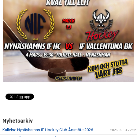
ISTIDER
DOKUMENT
UTBILDNING LEDARE
ISHALLENS RESTAURANG
NYNÄSHAMNS GYMNASIUM HOCKEYPROFIL
HEMMAPLANSMODELLEN
KLUBBSHOP, KANSLIET
KLUBBSHOP, HAGSÄTRA SPORT
ALLMÄNHETENS ÅKNING
Nyhetsarkiv
FÖRSÄKRING
Kallelse Nynäshamns IF Hockey Club Årsmöte 2026
2026-05-13 22:22