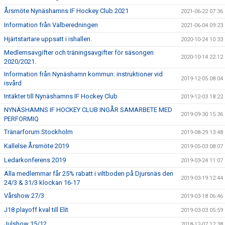
Årsmöte Nynäshamns IF Hockey Club 2021
2021-06-22 07:36
Information från Valberedningen
2021-06-04 09:23
Hjärtstartare uppsatt i ishallen.
2020-10-24 10:33
Medlemsavgifter och träningsavgifter för säsongen
2020-10-14 22:12
2020/2021.
Information från Nynäshamn kommun: instruktioner vid
2019-12-05 08:04
isvård
Intäkter till Nynäshamns IF Hockey Club
2019-12-03 18:22
NYNÄSHAMNS IF HOCKEY CLUB INGÅR SAMARBETE MED
2019-09-30 15:36
PERFORMIQ
Tränarforum Stockholm
2019-08-29 13:48
Kallelse Årsmöte 2019
2019-05-03 08:07
Ledarkonferens 2019
2019-03-24 11:07
Alla medlemmar får 25% rabatt i viltboden på Djursnäs den
2019-03-19 12:44
24/3 & 31/3 klockan 16-17
Vårshow 27/3
2019-03-18 06:46
J18 playoff kval till Elit
2019-03-03 05:59
Julshow 15/12
2018-12-07 12:38