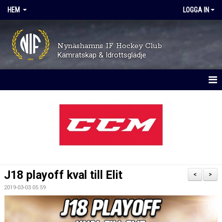
HEM
LOGGA IN
Nynäshamns IF Hockey Club
Kamratskap & Idrottsglädje
HEM
OM KLUBBEN
TRYGGHET OCH VÄRDEGRUND
AVGIFTER
J18 playoff kval till Elit
<
>
KALENDER
2019-03-03 05:59
MATCHER