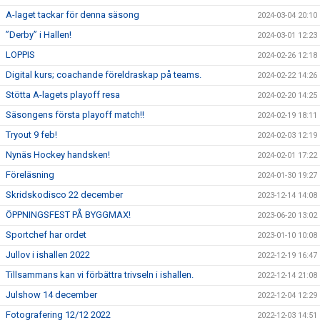
A-laget tackar för denna säsong
2024-03-04 20:10
”Derby” i Hallen!
2024-03-01 12:23
LOPPIS
2024-02-26 12:18
Digital kurs; coachande föreldraskap på teams.
2024-02-22 14:26
Stötta A-lagets playoff resa
2024-02-20 14:25
Säsongens första playoff match!!
2024-02-19 18:11
Tryout 9 feb!
2024-02-03 12:19
Nynäs Hockey handsken!
2024-02-01 17:22
Föreläsning
2024-01-30 19:27
Skridskodisco 22 december
2023-12-14 14:08
ÖPPNINGSFEST PÅ BYGGMAX!
2023-06-20 13:02
Sportchef har ordet
2023-01-10 10:08
Jullov i ishallen 2022
2022-12-19 16:47
Tillsammans kan vi förbättra trivseln i ishallen.
2022-12-14 21:08
Julshow 14 december
2022-12-04 12:29
Fotografering 12/12 2022
2022-12-03 14:51