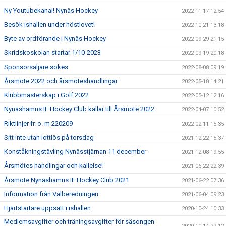
Ny Youtubekanal! Nynäs Hockey
2022-11-17 12:54
Besök ishallen under höstlovet!
2022-10-21 13:18
Byte av ordförande i Nynäs Hockey
2022-09-29 21:15
Skridskoskolan startar 1/10-2023
2022-09-19 20:18
Sponsorsäljare sökes
2022-08-08 09:19
Årsmöte 2022 och årsmöteshandlingar
2022-05-18 14:21
Klubbmästerskap i Golf 2022
2022-05-12 12:16
Nynäshamns IF Hockey Club kallar till Årsmöte 2022
2022-04-07 10:52
Riktlinjer fr. o. m 220209
2022-02-11 15:35
Sitt inte utan lottlös på torsdag
2021-12-22 15:37
Konståkningstävling Nynässtjärnan 11 december
2021-12-08 19:55
Årsmötes handlingar och kallelse!
2021-06-22 22:39
Årsmöte Nynäshamns IF Hockey Club 2021
2021-06-22 07:36
Information från Valberedningen
2021-06-04 09:23
Hjärtstartare uppsatt i ishallen.
2020-10-24 10:33
Medlemsavgifter och träningsavgifter för säsongen