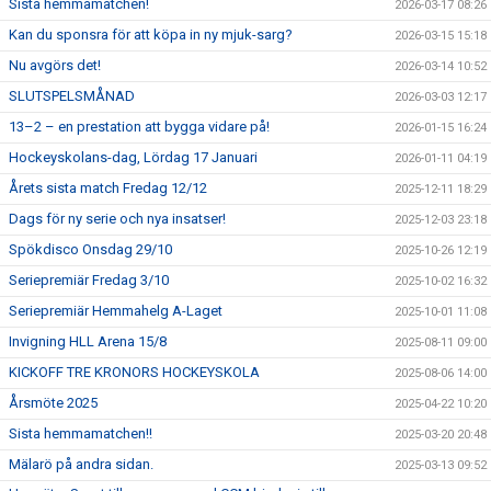
Sista hemmamatchen!
2026-03-17 08:26
Kan du sponsra för att köpa in ny mjuk-sarg?
2026-03-15 15:18
Nu avgörs det!
2026-03-14 10:52
SLUTSPELSMÅNAD
2026-03-03 12:17
13–2 – en prestation att bygga vidare på!
2026-01-15 16:24
Hockeyskolans-dag, Lördag 17 Januari
2026-01-11 04:19
Årets sista match Fredag 12/12
2025-12-11 18:29
Dags för ny serie och nya insatser!
2025-12-03 23:18
Spökdisco Onsdag 29/10
2025-10-26 12:19
Seriepremiär Fredag 3/10
2025-10-02 16:32
Seriepremiär Hemmahelg A-Laget
2025-10-01 11:08
Invigning HLL Arena 15/8
2025-08-11 09:00
KICKOFF TRE KRONORS HOCKEYSKOLA
2025-08-06 14:00
Årsmöte 2025
2025-04-22 10:20
Sista hemmamatchen!!
2025-03-20 20:48
Mälarö på andra sidan.
2025-03-13 09:52