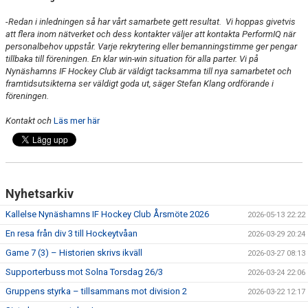
-
Redan i inledningen så har vårt samarbete gett resultat. Vi hoppas givetvis
att flera inom nätverket och dess kontakter väljer att kontakta PerformIQ när
personalbehov uppstår. Varje rekrytering eller bemanningstimme ger pengar
tillbaka till föreningen. En klar win-win situation för alla parter. Vi på
Nynäshamns IF Hockey Club är väldigt tacksamma till nya samarbetet och
framtidsutsikterna ser väldigt goda ut, säger Stefan Klang ordförande i
föreningen.
Kontakt och
Läs mer här
Nyhetsarkiv
Kallelse Nynäshamns IF Hockey Club Årsmöte 2026
2026-05-13 22:22
En resa från div 3 till Hockeytvåan
2026-03-29 20:24
Game 7 (3) – Historien skrivs ikväll
2026-03-27 08:13
Supporterbuss mot Solna Torsdag 26/3
2026-03-24 22:06
Gruppens styrka – tillsammans mot division 2
2026-03-22 12:17