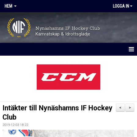
HEM
LOGGA IN
Nynäshamns IF Hockey Club
Kamratskap & Idrottsglädje
HEM
OM KLUBBEN
TRYGGHET OCH VÄRDEGRUND
AVGIFTER
Intäkter till Nynäshamns IF Hockey
<
>
KALENDER
Club
2019-12-03 18:22
MATCHER