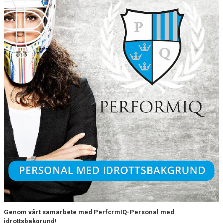
ISTIDER
DOKUMENT
UTBILDNING LEDARE
ISHALLENS RESTAURANG
NYNÄSHAMNS GYMNASIUM HOCKEYPROFIL
HEMMAPLANSMODELLEN
KLUBBSHOP, KANSLIET
KLUBBSHOP, HAGSÄTRA SPORT
ALLMÄNHETENS ÅKNING
FÖRSÄKRING
Genom vårt samarbete med PerformIQ-Personal med
idrottsbakgrund!