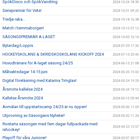
SpökDisco och SpökVandring
2024-10-24 18:30
Seriepremiär för Vets!
2024-10-21 09:25
Tredje raka…
2024-10-18 16:38
Match i hemmaborgen!
2024-10-15 07:12
SÄSONGSPREMIÄR A-LAGET
2024-10-03 16:10
Bytardag/Loppis
2024-07-29 17:26
HOCKEYSKOLANS & SKRIDSKOSKOLANS KICKOFF 2024
2024-07-13 23:45
Huvudtränare för A-laget säsong 24/25
2024-06-13 21:08
Målvaktsdagar 14-15 juni
2024-05-25 15:02
Digital föreläsning med Katarina Timglas!
2024-05-24 19:29
Årsmöte kallelse 2024
2024-05-24 19:12
Kallelse Årsmöte 2024
2024-05-15 09:44
Anmälan till uppstartscamp 24/25 är nu öppen!
2024-05-06 11:09
Utprovning av Säsongens Nyheter!
2024-05-02 11:24
Rivstarta säsongen med fem dagar fullpackade med
2024-04-23 12:57
ishockey!
Playoff för våra Juniorer!
2024-03-07 20:17