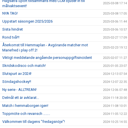
Hagsätra Sport tillsammans med CCM bjuder in till
2025-03-08 17:14
målvaktsevent!
NYA TAG!
2025-03-08 17:05
Uppstart säsongen 2025/2026
2025-03-06 11:44
Sista hindret
2025-03-06 10:57
Rond två!!!
2025-02-27 17:09
Återkomst till Hemmaplan - Avgörande matcher mot
2025-02-23 19:12
Mariefred i play off 2!
Viktigt meddelande angående personuppgiftsincident
2025-02-07 11:27
Skridskodisco och match!
2025-01-05 23:07
Slutspurt av 2024!
2024-12-13 07:54
Söndagshockey!!
2024-12-07 22:35
Ny serie - ALLTREAN!
2024-12-06 07:48
Delmål ett är avklarat…
2024-11-18 20:00
Match i hemmaborgen igen!
2024-11-08 10:01
Toppmöte och revansch ……..
2024-11-05 12:22
Välkommen till dagens "fredagsnöje"!
2024-10-25 14:55