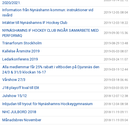
2020-10-14 22:12
2020/2021.
Information från Nynäshamn kommun: instruktioner vid
2019-12-05 08:04
isvård
Intäkter till Nynäshamns IF Hockey Club
2019-12-03 18:22
NYNÄSHAMNS IF HOCKEY CLUB INGÅR SAMARBETE MED
2019-09-30 15:36
PERFORMIQ
Tränarforum Stockholm
2019-08-29 13:48
Kallelse Årsmöte 2019
2019-05-03 08:07
Ledarkonferens 2019
2019-03-24 11:07
Alla medlemmar får 25% rabatt i viltboden på Djursnäs den
2019-03-19 12:44
24/3 & 31/3 klockan 16-17
Vårshow 27/3
2019-03-18 06:46
J18 playoff kval till Elit
2019-03-03 05:59
Julshow 15/12
2018-12-07 12:38
Inbjudan till tryout för Nynäshamns Hockeygymnasium
2018-12-04 08:58
NHC JULBORD 2018
2018-11-19 09:11
Månadsbrev November
2018-11-19 09:04
Välkommen till skridskoskola
2018-10-04 12:45