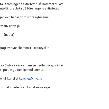
lta i föreningens aktiviteter. Då kommer du att
e längre delta på föreningens aktiviteter.
ngen och här är dom stora nyheterna!
rnativ att välja
12 månader)
ppdrag av Nynäshamns IF Hockeyclub.
ey Club så klicka i familjemedlemskap så får ni
ten på övriga familjemedlemmar.
r till kansliet
kansliet@nhc.nu
 och hjälpmedel som kansliservice ger