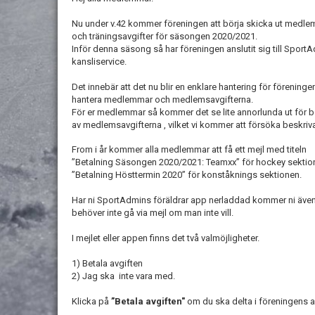
Nu under v.42 kommer föreningen att börja skicka ut medle
och träningsavgifter för säsongen 2020/2021.
Inför denna säsong så har föreningen anslutit sig till Sport
kansliservice.
Det innebär att det nu blir en enklare hantering för föreningen
hantera medlemmar och medlemsavgifterna.
För er medlemmar så kommer det se lite annorlunda ut för b
av medlemsavgifterna , vilket vi kommer att försöka beskriva
From i år kommer alla medlemmar att få ett mejl med titeln
”Betalning Säsongen 2020/2021: Teamxx” för hockey sekti
”Betalning Hösttermin 2020” för konståknings sektionen.
Har ni SportAdmins föräldrar app nerladdad kommer ni även 
behöver inte gå via mejl om man inte vill.
I mejlet eller appen finns det två valmöjligheter.
1) Betala avgiften
2) Jag ska inte vara med.
Klicka på
”Betala avgiften"
om du ska delta i föreningens ak