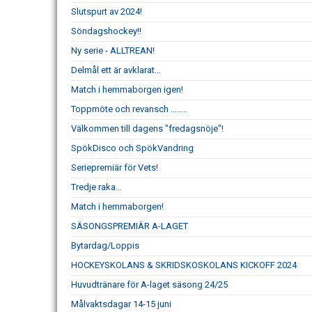
Slutspurt av 2024!
Söndagshockey!!
Ny serie - ALLTREAN!
Delmål ett är avklarat…
Match i hemmaborgen igen!
Toppmöte och revansch ……..
Välkommen till dagens "fredagsnöje"!
SpökDisco och SpökVandring
Seriepremiär för Vets!
Tredje raka…
Match i hemmaborgen!
SÄSONGSPREMIÄR A-LAGET
Bytardag/Loppis
HOCKEYSKOLANS & SKRIDSKOSKOLANS KICKOFF 2024
Huvudtränare för A-laget säsong 24/25
Målvaktsdagar 14-15 juni