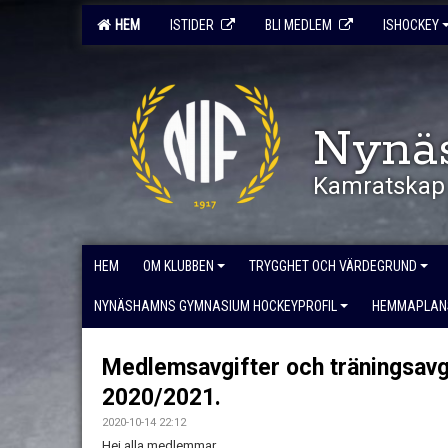
HEM
ISTIDER
BLI MEDLEM
ISHOCKEY
Nynä
Kamratskap 
HEM
OM KLUBBEN
TRYGGHET OCH VÄRDEGRUND
NYNÄSHAMNS GYMNASIUM HOCKEYPROFIL
HEMMAPLAN
Medlemsavgifter och träningsavg
2020/2021.
2020-10-14 22:12
Hej alla medlemmar.