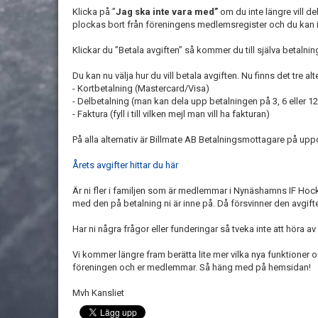
Klicka på ”
Jag ska inte vara med”
om du inte längre vill de
plockas bort från föreningens medlemsregister och du kan int
Klickar du ”Betala avgiften” så kommer du till själva betalni
Du kan nu välja hur du vill betala avgiften. Nu finns det tre alte
- Kortbetalning (Mastercard/Visa)
- Delbetalning (man kan dela upp betalningen på 3, 6 eller 
- Faktura (fyll i till vilken mejl man vill ha fakturan)
På alla alternativ är Billmate AB Betalningsmottagare på u
Årets avgifter hittar du här
Är ni fler i familjen som är medlemmar i Nynäshamns IF Hock
med den på betalning ni är inne på. Då försvinner den avgif
Har ni några frågor eller funderingar så tveka inte att höra av e
Vi kommer längre fram berätta lite mer vilka nya funktioner
föreningen och er medlemmar. Så häng med på hemsidan!
Mvh Kansliet