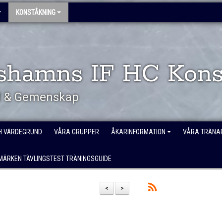
KONSTÅKNING
shamns IF HC Kons
öd & Gemenskap
H VÄRDEGRUND
VÅRA GRUPPER
ÅKARINFORMATION
VÅRA TRÄNA
MÄRKEN TÄVLINGSTEST TRÄNINGSGUIDE
<
>