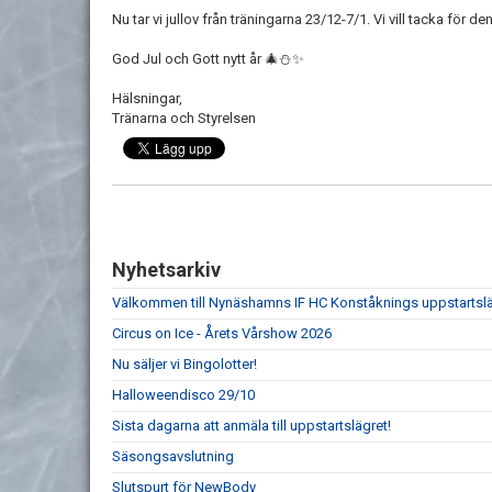
Nu tar vi jullov från träningarna 23/12-7/1. Vi vill tacka för d
God Jul och Gott nytt år 🎄⛄️✨
Hälsningar,
Tränarna och Styrelsen
Nyhetsarkiv
Välkommen till Nynäshamns IF HC Konståknings uppstartsl
Circus on Ice - Årets Vårshow 2026
Nu säljer vi Bingolotter!
Halloweendisco 29/10
Sista dagarna att anmäla till uppstartslägret!
Säsongsavslutning
Slutspurt för NewBody