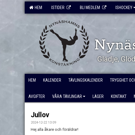
HEM
ISTIDER
BLI MEDLEM
ISHOCKEY
Nynä
Glädje, Gl
HEM
KALENDER
TÄVLINGSKALENDER
TRYGGHET OC
AVGIFTER
VÅRA TÄVLINGAR
LÄGER
KONTAKT
Jullov
2024-12-22 13:09
Hej alla åkare och föräldrar!