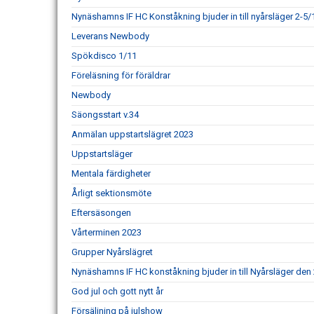
Nynäshamns IF HC Konståkning bjuder in till nyårsläger 2-5/
Leverans Newbody
Spökdisco 1/11
Föreläsning för föräldrar
Newbody
Säongsstart v.34
Anmälan uppstartslägret 2023
Uppstartsläger
Mentala färdigheter
Årligt sektionsmöte
Eftersäsongen
Vårterminen 2023
Grupper Nyårslägret
Nynäshamns IF HC konståkning bjuder in till Nyårsläger den 
God jul och gott nytt år
Försäljning på julshow