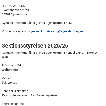
VÅRA TRÄNARE
BESÖKSADRESS:
Kvarnängsvägen 20
EVENEMANG
14991 Nynäshamn
Nynäshamns Konståkning är en egen sektion i NHC.
INFORMATION
Kontakt via e-post:
styrelsen.konstakning@nynashockey.se
KLUBBKLÄDER
Sektionsstyrelsen 2025/26
AVGIFTER
Nynäshamns Konståkning är en egen sektion i Nynäshamns IF Hockey
VÅRA TÄVLINGAR
Club.
Björn Lindelöf
LÄGER
Ordförande
KONTAKT
Vakant
Sekreterare
MÄRKEN TÄVLINGSTEST TRÄNINGSGUIDE
Jennifer Hjelmskog
Kassör, Representant från Huvudstyrelsen
Therese Parmhed