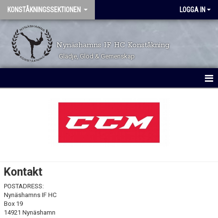
KONSTÅKNINGSSEKTIONEN
LOGGA IN
Nynäshamns IF HC Konståkning
Glädje, Glöd & Gemenskap
HEM
KALENDER
TÄVLINGSKALENDER
TRYGGHET OCH VÄRDEGRUND
Kontakt
VÅRA GRUPPER
POSTADRESS:
Nynäshamns IF HC
ÅKARINFORMATION
Box 19
14921 Nynäshamn