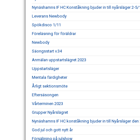
Nynäshamns IF HC Konståkning bjuder in till nyårsläger 2-5/
Leverans Newbody
Spökdisco 1/11
Föreläsning för föräldrar
Newbody
Säongsstart v.34
Anmälan uppstartslägret 2023
Uppstartsläger
Mentala färdigheter
Årligt sektionsmöte
Eftersäsongen
Vårterminen 2023
Grupper Nyårslägret
Nynäshamns IF HC konståkning bjuder in till Nyårsläger den 
God jul och gott nytt år
Försäljning på julshow