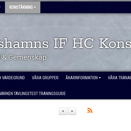
KONSTÅKNING
shamns IF HC Kons
öd & Gemenskap
H VÄRDEGRUND
VÅRA GRUPPER
ÅKARINFORMATION
VÅRA TRÄNA
MÄRKEN TÄVLINGSTEST TRÄNINGSGUIDE
<
>