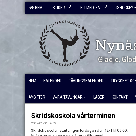
HEM
ISTIDER
BLI MEDLEM
ISHOCKEY
Nynä
Glädje, Gl
HEM
KALENDER
TÄVLINGSKALENDER
TRYGGHET OC
AVGIFTER
VÅRA TÄVLINGAR
LÄGER
KONTAKT
Skridskoskola vårterminen
2019-01-04 16:29
Skridskoskolan startar igen lördagen den 12/1 kl.09.00.
Vi önskar nya och gamla åkare välkomna!