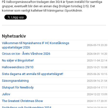
På Valborgsmässoafton tisdagen den 30/4 är fysen inställd för samtliga
VÅRA TRÄNARE
grupper, eventuellt blir den en annan dag (troligen torsdag 2/5). Det
kommer som vanligt kallelser till träningarna i SportAdmin.
EVENEMANG
INFORMATION
KLUBBKLÄDER
Nyhetsarkiv
Välkommen till Nynäshamns IF HC Konståknings
AVGIFTER
2026-05-19 23:20
uppstartsläger 2026
Circus on Ice - Årets Vårshow 2026
2026-04-01 14:20
VÅRA TÄVLINGAR
Nu säljer vi Bingolotter!
2025-11-04 22:14
LÄGER
Halloweendisco 29/10
2025-10-21 10:08
Sista dagarna att anmäla till uppstartslägret!
2025-06-26 10:15
KONTAKT
Säsongsavslutning
2025-04-16 21:54
Slutspurt för NewBody
MÄRKEN TÄVLINGSTEST TRÄNINGSGUIDE
2025-03-14 17:11
Jullov
2024-12-22 13:09
The Greatest Christmas Show
2024-11-17 20:31
Spökdisco och Spökvandring 2024
2024-10-23 00:01