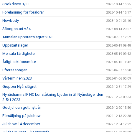
Spökdisco 1/11
2023-10-14 15:25
Föreläsning för föräldrar
2023-10-14 15:17
Newbody
2023-10-01 21:10
Säongsstart v.34
2023-08-14 20:27
Anmälan uppstartslägret 2023
2023-07-07 12:52
Uppstartsläger
2023-05-19 09:48
Mentala färdigheter
2023-05-19 09:42
Årligt sektionsmöte
2023-04-15 11:42
Eftersäsongen
2023-04-07 16:20
Vårterminen 2023
2023-01-06 00:09
Grupper Nyårslägret
2022-12-31 17:29
Nynäshamns IF HC konståkning bjuder in till Nyårsläger den
2022-12-23 09:33
2-5/1 2023.
God jul och gott nytt år
2022-12-20 15:50
Försäljning på julshow
2022-12-13 22:38
Julshow 14 december
2022-12-04 12:22