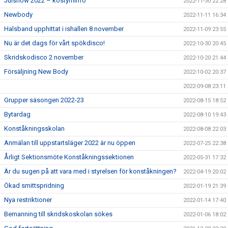
Julshow 2022 – kostyminfo
2022-11-30 22:28
Newbody
2022-11-11 16:34
Halsband upphittat i ishallen 8 november
2022-11-09 23:55
Nu är det dags för vårt spökdisco!
2022-10-30 20:45
Skridskodisco 2 november
2022-10-20 21:44
Försäljning New Body
2022-10-02 20:37
2022-09-08 23:11
Grupper säsongen 2022-23
2022-08-15 18:52
Bytardag
2022-08-10 19:43
Konståkningsskolan
2022-08-08 22:03
Anmälan till uppstartsläger 2022 är nu öppen
2022-07-25 22:38
Årligt Sektionsmöte Konståkningssektionen
2022-05-31 17:32
Är du sugen på att vara med i styrelsen för konståkningen?
2022-04-19 20:02
Ökad smittspridning
2022-01-19 21:39
Nya restriktioner
2022-01-14 17:40
Bemanning till skridskoskolan sökes
2022-01-06 18:02