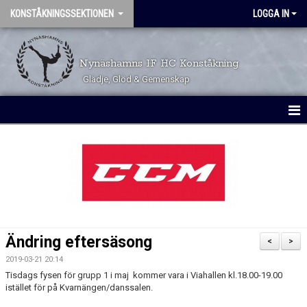
KONSTÅKNINGSSEKTIONEN
LOGGA IN
Nynäshamns IF HC Konståkning
Glädje, Glöd & Gemenskap
HEM
KALENDER
TÄVLINGSKALENDER
TRYGGHET OCH VÄRDEGRUND
Ändring eftersäsong
<
>
VÅRA GRUPPER
2019-03-21 20:14
Tisdags fysen för grupp 1 i maj kommer vara i Viahallen kl.18.00-19.00
ÅKARINFORMATION
istället för på Kvarnängen/danssalen.