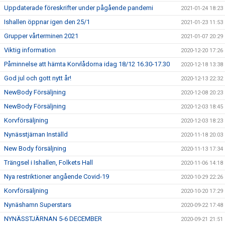
Uppdaterade föreskrifter under pågående pandemi
2021-01-24 18:23
Ishallen öppnar igen den 25/1
2021-01-23 11:53
Grupper vårterminen 2021
2021-01-07 20:29
Viktig information
2020-12-20 17:26
Påminnelse att hämta Korvlådorna idag 18/12 16.30-17.30
2020-12-18 13:38
God jul och gott nytt år!
2020-12-13 22:32
NewBody Försäljning
2020-12-08 20:23
NewBody Försäljning
2020-12-03 18:45
Korvförsäljning
2020-12-03 18:23
Nynässtjärnan Inställd
2020-11-18 20:03
New Body försäljning
2020-11-13 17:34
Trängsel i Ishallen, Folkets Hall
2020-11-06 14:18
Nya restriktioner angående Covid-19
2020-10-29 22:26
Korvförsäljning
2020-10-20 17:29
Nynäshamn Superstars
2020-09-22 17:48
NYNÄSSTJÄRNAN 5-6 DECEMBER
2020-09-21 21:51