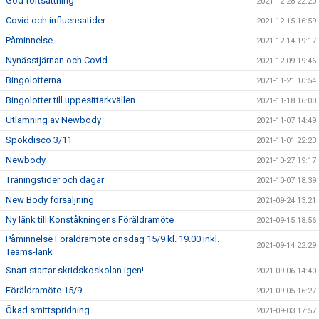
God fortsättning
2021-12-28 22:20
Covid och influensatider
2021-12-15 16:59
Påminnelse
2021-12-14 19:17
Nynässtjärnan och Covid
2021-12-09 19:46
Bingolotterna
2021-11-21 10:54
Bingolotter till uppesittarkvällen
2021-11-18 16:00
Utlämning av Newbody
2021-11-07 14:49
Spökdisco 3/11
2021-11-01 22:23
Newbody
2021-10-27 19:17
Träningstider och dagar
2021-10-07 18:39
New Body försäljning
2021-09-24 13:21
Ny länk till Konståkningens Föräldramöte
2021-09-15 18:56
Påminnelse Föräldramöte onsdag 15/9 kl. 19.00 inkl.
2021-09-14 22:29
Teams-länk
Snart startar skridskoskolan igen!
2021-09-06 14:40
Föräldramöte 15/9
2021-09-05 16:27
Ökad smittspridning
2021-09-03 17:57