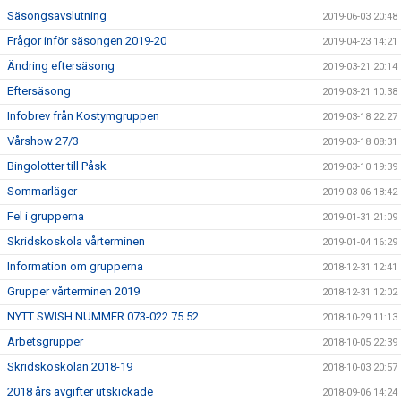
Säsongsavslutning
2019-06-03 20:48
Frågor inför säsongen 2019-20
2019-04-23 14:21
Ändring eftersäsong
2019-03-21 20:14
Eftersäsong
2019-03-21 10:38
Infobrev från Kostymgruppen
2019-03-18 22:27
Vårshow 27/3
2019-03-18 08:31
Bingolotter till Påsk
2019-03-10 19:39
Sommarläger
2019-03-06 18:42
Fel i grupperna
2019-01-31 21:09
Skridskoskola vårterminen
2019-01-04 16:29
Information om grupperna
2018-12-31 12:41
Grupper vårterminen 2019
2018-12-31 12:02
NYTT SWISH NUMMER 073-022 75 52
2018-10-29 11:13
Arbetsgrupper
2018-10-05 22:39
Skridskoskolan 2018-19
2018-10-03 20:57
2018 års avgifter utskickade
2018-09-06 14:24