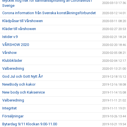
Mycket hög risk för samhällsspridning av Coronavirus i
2020-03-13 17:36
Sverige
Corona information från Svenska konståkningsförbundet
2020-03-12 14:01
Klädpåsar till Vårshowen
2020-03-11 08:20
Kläder till vårshowen
2020-02-27 20:53
Istider v.9
2020-02-21 18:24
VÅRSHOW 2020
2020-02-20 18:46
Vårshow
2020-02-05 08:21
Klubbkläder
2020-02-04 12:17
Valberedning
2020-01-13 21:00
God Jul och Gott Nytt År!
2019-12-18 15:12
NewBody och kakor
2019-12-16 18:08
New body och Kakservice
2019-11-14 15:08
Valberedning
2019-11-11 21:02
Integritet
2019-11-11 19:01
Försäljningar
2019-10-26 13:44
Bytardag 9/11 Klockan 9.00-11.00
2019-10-21 19:54