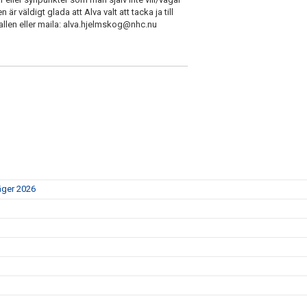
r väldigt glada att Alva valt att tacka ja till
allen eller maila: alva.hjelmskog@nhc.nu
äger 2026