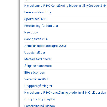
Nynäshamns IF HC Konståkning bjuder in till nyårsläger 2-5/
Leverans Newbody
Spökdisco 1/11
Föreläsning för föräldrar
Newbody
Säongsstart v.34
Anmälan uppstartslägret 2023
Uppstartsläger
Mentala färdigheter
Årligt sektionsmöte
Eftersäsongen
Vårterminen 2023
Grupper Nyårslägret
Nynäshamns IF HC konståkning bjuder in till Nyårsläger den 
God jul och gott nytt år
Försäljning på julshow