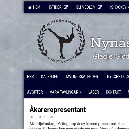
HEM
ISTIDER
BLI MEDLEM
ISHOCKEY
Nynä
Glädje, Gl
HEM
KALENDER
TÄVLINGSKALENDER
TRYGGHET OC
AVGIFTER
VÅRA TÄVLINGAR
LÄGER
KONTAKT
Åkarerepresentant
2019-10-07 19:34
Alva Hjelmskog i Gröngrupp är ny åkarerepresentant. Hennes
tränare. Till henne kan man vända sig med frågor, funderingar