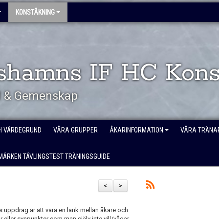
KONSTÅKNING
shamns IF HC Kons
öd & Gemenskap
H VÄRDEGRUND
VÅRA GRUPPER
ÅKARINFORMATION
VÅRA TRÄNA
MÄRKEN TÄVLINGSTEST TRÄNINGSGUIDE
<
>
 uppdrag är att vara en länk mellan åkare och
 eller synpunkter som man själv inte vill/vågar