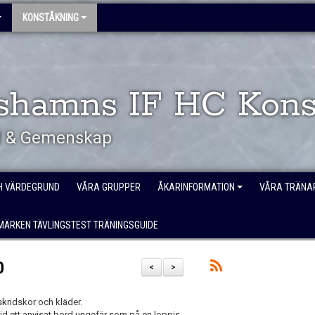
KONSTÅKNING
shamns IF HC Kons
öd & Gemenskap
H VÄRDEGRUND
VÅRA GRUPPER
ÅKARINFORMATION
VÅRA TRÄNA
MÄRKEN TÄVLINGSTEST TRÄNINGSGUIDE
0
<
>
 skridskor och kläder.
id ett anvisat bord ungefär som på en loppis.