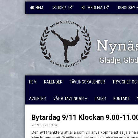
HEM
ISTIDER
BLI MEDLEM
ISHOCKEY
Nynä
Glädje, Gl
HEM
KALENDER
TÄVLINGSKALENDER
TRYGGHET OC
AVGIFTER
VÅRA TÄVLINGAR
LÄGER
KONTAKT
Bytardag 9/11 Klockan 9.00-11.0
2019-10-21 19:54
Den 9/11 tänkte vi att alla som vill är välkomna att sälja sina
Man kommer att få sälja sina saker själv och visa upp dom v