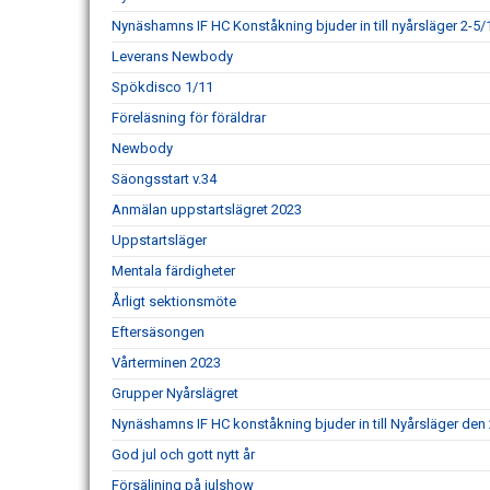
Nynäshamns IF HC Konståkning bjuder in till nyårsläger 2-5/
Leverans Newbody
Spökdisco 1/11
Föreläsning för föräldrar
Newbody
Säongsstart v.34
Anmälan uppstartslägret 2023
Uppstartsläger
Mentala färdigheter
Årligt sektionsmöte
Eftersäsongen
Vårterminen 2023
Grupper Nyårslägret
Nynäshamns IF HC konståkning bjuder in till Nyårsläger den 
God jul och gott nytt år
Försäljning på julshow