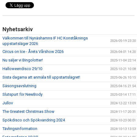
VÅRA TRÄNARE
EVENEMANG
Nyhetsarkiv
INFORMATION
Välkommen till Nynäshamns IF HC Konståknings
2026-05-19 23:20
uppstartsläger 2026
KLUBBKLÄDER
Circus on Ice - Årets Vårshow 2026
2026-04-01 14:20
AVGIFTER
Nu säljer vi Bingolotter!
2025-11-04 22:14
Halloweendisco 29/10
2025-10-21 10:08
VÅRA TÄVLINGAR
Sista dagarna att anmäla till uppstartslägret!
2025-06-26 10:15
LÄGER
Säsongsavslutning
2025-04-16 21:54
Slutspurt för NewBody
2025-03-14 17:11
KONTAKT
Jullov
2024-12-22 13:09
MÄRKEN TÄVLINGSTEST TRÄNINGSGUIDE
The Greatest Christmas Show
2024-11-17 20:31
Spökdisco och Spökvandring 2024
2024-10-23 00:01
Tävlingsinformation
2024-10-13 13:53