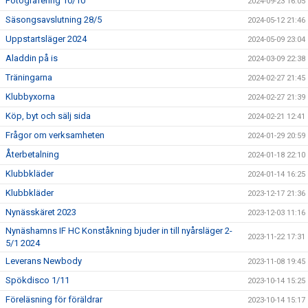
Fotografering 10/10
2024-09-23 16:05
Säsongsavslutning 28/5
2024-05-12 21:46
Uppstartsläger 2024
2024-05-09 23:04
Aladdin på is
2024-03-09 22:38
Träningarna
2024-02-27 21:45
Klubbyxorna
2024-02-27 21:39
Köp, byt och sälj sida
2024-02-21 12:41
Frågor om verksamheten
2024-01-29 20:59
Återbetalning
2024-01-18 22:10
Klubbkläder
2024-01-14 16:25
Klubbkläder
2023-12-17 21:36
Nynässkäret 2023
2023-12-03 11:16
Nynäshamns IF HC Konståkning bjuder in till nyårsläger 2-
2023-11-22 17:31
5/1 2024
Leverans Newbody
2023-11-08 19:45
Spökdisco 1/11
2023-10-14 15:25
Föreläsning för föräldrar
2023-10-14 15:17