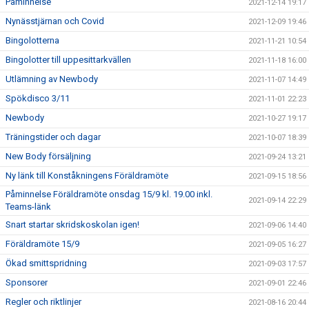
Påminnelse
2021-12-14 19:17
Nynässtjärnan och Covid
2021-12-09 19:46
Bingolotterna
2021-11-21 10:54
Bingolotter till uppesittarkvällen
2021-11-18 16:00
Utlämning av Newbody
2021-11-07 14:49
Spökdisco 3/11
2021-11-01 22:23
Newbody
2021-10-27 19:17
Träningstider och dagar
2021-10-07 18:39
New Body försäljning
2021-09-24 13:21
Ny länk till Konståkningens Föräldramöte
2021-09-15 18:56
Påminnelse Föräldramöte onsdag 15/9 kl. 19.00 inkl.
2021-09-14 22:29
Teams-länk
Snart startar skridskoskolan igen!
2021-09-06 14:40
Föräldramöte 15/9
2021-09-05 16:27
Ökad smittspridning
2021-09-03 17:57
Sponsorer
2021-09-01 22:46
Regler och riktlinjer
2021-08-16 20:44