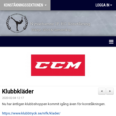
KONSTÅKNINGSSEKTIONEN
LOGGA IN
Nynäshamns IF HC Konståkning
Glädje, Glöd & Gemenskap
HEM
KALENDER
TÄVLINGSKALENDER
TRYGGHET OCH VÄRDEGRUND
Klubbkläder
<
>
VÅRA GRUPPER
2020-02-04 12:17
Nu har äntligen klubbshoppen kommit igång även för konståkningen.
ÅKARINFORMATION
https://www.klubbtryck.se/nifk/klader/