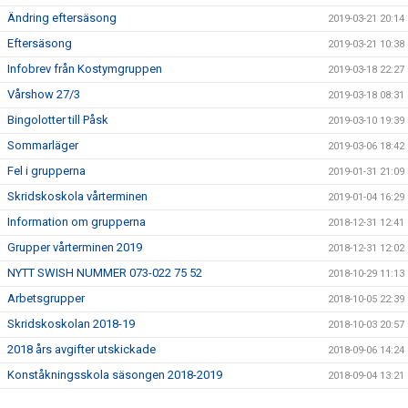
Ändring eftersäsong
2019-03-21 20:14
Eftersäsong
2019-03-21 10:38
Infobrev från Kostymgruppen
2019-03-18 22:27
Vårshow 27/3
2019-03-18 08:31
Bingolotter till Påsk
2019-03-10 19:39
Sommarläger
2019-03-06 18:42
Fel i grupperna
2019-01-31 21:09
Skridskoskola vårterminen
2019-01-04 16:29
Information om grupperna
2018-12-31 12:41
Grupper vårterminen 2019
2018-12-31 12:02
NYTT SWISH NUMMER 073-022 75 52
2018-10-29 11:13
Arbetsgrupper
2018-10-05 22:39
Skridskoskolan 2018-19
2018-10-03 20:57
2018 års avgifter utskickade
2018-09-06 14:24
Konståkningsskola säsongen 2018-2019
2018-09-04 13:21
Skridskoskolan
2018-08-29 10:44