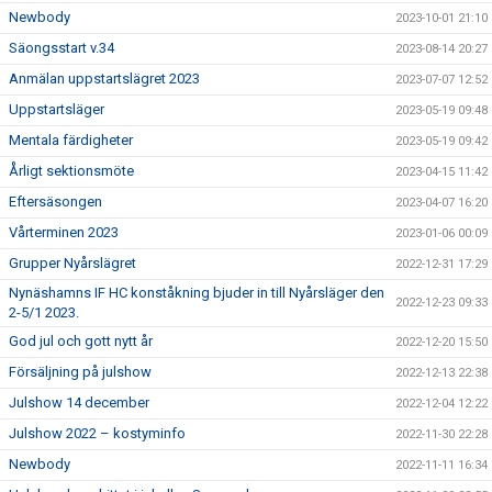
Newbody
2023-10-01 21:10
Säongsstart v.34
2023-08-14 20:27
Anmälan uppstartslägret 2023
2023-07-07 12:52
Uppstartsläger
2023-05-19 09:48
Mentala färdigheter
2023-05-19 09:42
Årligt sektionsmöte
2023-04-15 11:42
Eftersäsongen
2023-04-07 16:20
Vårterminen 2023
2023-01-06 00:09
Grupper Nyårslägret
2022-12-31 17:29
Nynäshamns IF HC konståkning bjuder in till Nyårsläger den
2022-12-23 09:33
2-5/1 2023.
God jul och gott nytt år
2022-12-20 15:50
Försäljning på julshow
2022-12-13 22:38
Julshow 14 december
2022-12-04 12:22
Julshow 2022 – kostyminfo
2022-11-30 22:28
Newbody
2022-11-11 16:34