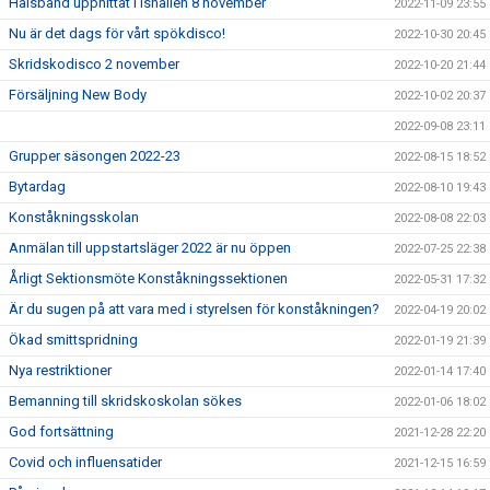
Halsband upphittat i ishallen 8 november
2022-11-09 23:55
Nu är det dags för vårt spökdisco!
2022-10-30 20:45
Skridskodisco 2 november
2022-10-20 21:44
Försäljning New Body
2022-10-02 20:37
2022-09-08 23:11
Grupper säsongen 2022-23
2022-08-15 18:52
Bytardag
2022-08-10 19:43
Konståkningsskolan
2022-08-08 22:03
Anmälan till uppstartsläger 2022 är nu öppen
2022-07-25 22:38
Årligt Sektionsmöte Konståkningssektionen
2022-05-31 17:32
Är du sugen på att vara med i styrelsen för konståkningen?
2022-04-19 20:02
Ökad smittspridning
2022-01-19 21:39
Nya restriktioner
2022-01-14 17:40
Bemanning till skridskoskolan sökes
2022-01-06 18:02
God fortsättning
2021-12-28 22:20
Covid och influensatider
2021-12-15 16:59