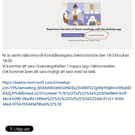
VÅRA TRÄNARE
EVENEMANG
INFORMATION
KLUBBKLÄDER
Ni är varmt välkomna till Konståkningens Sektionsmöte den 19/5 klockan
AVGIFTER
18.00.
Vi kommer att vara i kvarnängshallen 1 trappa upp i lektionssalen.
VÅRA TÄVLINGAR
Det kommer även att vara möjligt att vara med via länk.
https://teams.microsoft.com/l/meetup-
LÄGER
join/19%3ameeting_NGMzMGIxNGUtNDEyZS00NTliLTg0NjYtNjBmOWEyND
A4ZjJh%40thread.v2/0?context=%7b%22Tid%22%3a%22d05ef8e9-0c0f-
KONTAKT
4ac4-b09b-06a4fa1289ee%22%2c%22Oid%22%3a%224dc41c21-9c60-
44ad-9734-f65449af9ba6%22%7d
MÄRKEN TÄVLINGSTEST TRÄNINGSGUIDE