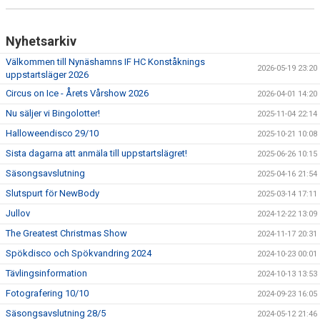
Nyhetsarkiv
Välkommen till Nynäshamns IF HC Konståknings
2026-05-19 23:20
uppstartsläger 2026
Circus on Ice - Årets Vårshow 2026
2026-04-01 14:20
Nu säljer vi Bingolotter!
2025-11-04 22:14
Halloweendisco 29/10
2025-10-21 10:08
Sista dagarna att anmäla till uppstartslägret!
2025-06-26 10:15
Säsongsavslutning
2025-04-16 21:54
Slutspurt för NewBody
2025-03-14 17:11
Jullov
2024-12-22 13:09
The Greatest Christmas Show
2024-11-17 20:31
Spökdisco och Spökvandring 2024
2024-10-23 00:01
Tävlingsinformation
2024-10-13 13:53
Fotografering 10/10
2024-09-23 16:05
Säsongsavslutning 28/5
2024-05-12 21:46