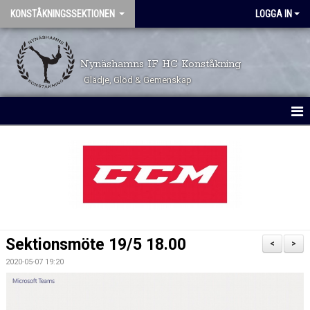
KONSTÅKNINGSSEKTIONEN
LOGGA IN
Nynäshamns IF HC Konståkning
Glädje, Glöd & Gemenskap
HEM
KALENDER
TÄVLINGSKALENDER
TRYGGHET OCH VÄRDEGRUND
Sektionsmöte 19/5 18.00
<
>
VÅRA GRUPPER
2020-05-07 19:20
ÅKARINFORMATION