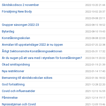
Skridskodisco 2 november
2022-10-20 21:44
Försäljning New Body
2022-10-02 20:37
2022-09-08 23:11
Grupper säsongen 2022-23
2022-08-15 18:52
Bytardag
2022-08-10 19:43
Konståkningsskolan
2022-08-08 22:03
Anmälan till uppstartsläger 2022 är nu öppen
2022-07-25 22:38
Årligt Sektionsmöte Konståkningssektionen
2022-05-31 17:32
Är du sugen på att vara med i styrelsen för konståkningen?
2022-04-19 20:02
Ökad smittspridning
2022-01-19 21:39
Nya restriktioner
2022-01-14 17:40
Bemanning till skridskoskolan sökes
2022-01-06 18:02
God fortsättning
2021-12-28 22:20
Covid och influensatider
2021-12-15 16:59
Påminnelse
2021-12-14 19:17
Nynässtjärnan och Covid
2021-12-09 19:46