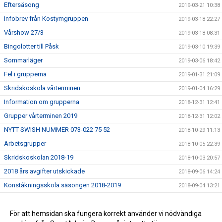
Eftersäsong
2019-03-21 10:38
Infobrev från Kostymgruppen
2019-03-18 22:27
Vårshow 27/3
2019-03-18 08:31
Bingolotter till Påsk
2019-03-10 19:39
Sommarläger
2019-03-06 18:42
Fel i grupperna
2019-01-31 21:09
Skridskoskola vårterminen
2019-01-04 16:29
Information om grupperna
2018-12-31 12:41
Grupper vårterminen 2019
2018-12-31 12:02
NYTT SWISH NUMMER 073-022 75 52
2018-10-29 11:13
Arbetsgrupper
2018-10-05 22:39
Skridskoskolan 2018-19
2018-10-03 20:57
2018 års avgifter utskickade
2018-09-06 14:24
Konståkningsskola säsongen 2018-2019
2018-09-04 13:21
Skridskoskolan
2018-08-29 10:44
Säsongen 2018-2019
För att hemsidan ska fungera korrekt använder vi nödvändiga
2018-08-27 13:26