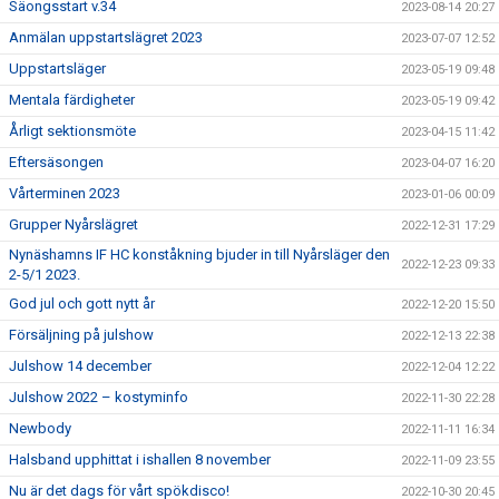
Säongsstart v.34
2023-08-14 20:27
Anmälan uppstartslägret 2023
2023-07-07 12:52
Uppstartsläger
2023-05-19 09:48
Mentala färdigheter
2023-05-19 09:42
Årligt sektionsmöte
2023-04-15 11:42
Eftersäsongen
2023-04-07 16:20
Vårterminen 2023
2023-01-06 00:09
Grupper Nyårslägret
2022-12-31 17:29
Nynäshamns IF HC konståkning bjuder in till Nyårsläger den
2022-12-23 09:33
2-5/1 2023.
God jul och gott nytt år
2022-12-20 15:50
Försäljning på julshow
2022-12-13 22:38
Julshow 14 december
2022-12-04 12:22
Julshow 2022 – kostyminfo
2022-11-30 22:28
Newbody
2022-11-11 16:34
Halsband upphittat i ishallen 8 november
2022-11-09 23:55
Nu är det dags för vårt spökdisco!
2022-10-30 20:45