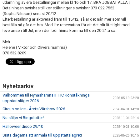
utlämning av era beställningar mellan kl 16 och 17. BRA JOBBAT ALLA !
VÅRA TRÄNARE
Betalningen swishas till konståkningens swishnr 073 022 7552
(SophiaNilsson) senast 20/12
EVENEMANG
Efterbeställning är aktiverad fram till 15/12, så är det nån mer som vill
beställa så går det bra. Med lite reservation för att det blir lite tight med
leveransen till Jul, men den bör hinna komma till den 20-21:a ca.
INFORMATION
Mvh
KLUBBKLÄDER
Helene ( Viktor och Olivers mamma)
070 532 8209
AVGIFTER
VÅRA TÄVLINGAR
Nyhetsarkiv
LÄGER
Välkommen till Nynäshamns IF HC Konståknings
2026-05-19 23:20
KONTAKT
uppstartsläger 2026
Circus on Ice - Årets Vårshow 2026
2026-04-01 14:20
MÄRKEN TÄVLINGSTEST TRÄNINGSGUIDE
Nu säljer vi Bingolotter!
2025-11-04 22:14
Halloweendisco 29/10
2025-10-21 10:08
Sista dagarna att anmäla till uppstartslägret!
2025-06-26 10:15