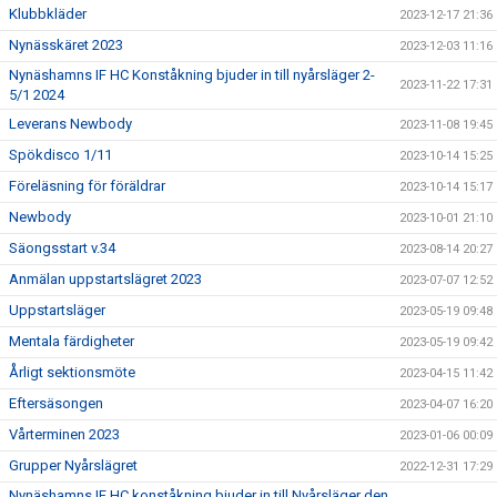
Klubbkläder
2023-12-17 21:36
Nynässkäret 2023
2023-12-03 11:16
Nynäshamns IF HC Konståkning bjuder in till nyårsläger 2-
2023-11-22 17:31
5/1 2024
Leverans Newbody
2023-11-08 19:45
Spökdisco 1/11
2023-10-14 15:25
Föreläsning för föräldrar
2023-10-14 15:17
Newbody
2023-10-01 21:10
Säongsstart v.34
2023-08-14 20:27
Anmälan uppstartslägret 2023
2023-07-07 12:52
Uppstartsläger
2023-05-19 09:48
Mentala färdigheter
2023-05-19 09:42
Årligt sektionsmöte
2023-04-15 11:42
Eftersäsongen
2023-04-07 16:20
Vårterminen 2023
2023-01-06 00:09
Grupper Nyårslägret
2022-12-31 17:29
Nynäshamns IF HC konståkning bjuder in till Nyårsläger den