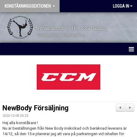
KONSTÅKNINGSSEKTIONEN
LOGGA IN
Nynäshamns IF HC Konståkning
Glädje, Glöd & Gemenskap
HEM
KALENDER
TÄVLINGSKALENDER
TRYGGHET OCH VÄRDEGRUND
NewBody Försäljning
<
>
VÅRA GRUPPER
2020-12-08 20:23
Hej alla konståkare !
ÅKARINFORMATION
Nu är beställningen från New Body inskickad och beräknad leverans är
14/12, så den 15:e planerar jag att vara på parkeringen vid ishallen för