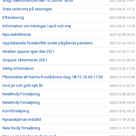
Årligt Sektionsmöte den 14 Juni Kl 18.30
2021-05-24 19:47
Sista veckorna på säsongen
2021-04-25 19:15
Eftersäsong
2021-04-04 10:06
Information om träningar i april och maj
2021-03-21 13:35
Nya restriktioner
2021-02-08 20:25
Uppdaterade föreskrifter under pågående pandemi
2021-01-24 18:23
Ishallen öppnar igen den 25/1
2021-01-23 11:53
Grupper vårterminen 2021
2021-01-07 20:29
Viktig information
2020-12-20 17:26
Påminnelse att hämta Korvlådorna idag 18/12 16.30-17.30
2020-12-18 13:38
God jul och gott nytt år!
2020-12-13 22:32
NewBody Försäljning
2020-12-08 20:23
NewBody Försäljning
2020-12-03 18:45
Korvförsäljning
2020-12-03 18:23
Nynässtjärnan Inställd
2020-11-18 20:03
New Body försäljning
2020-11-13 17:34