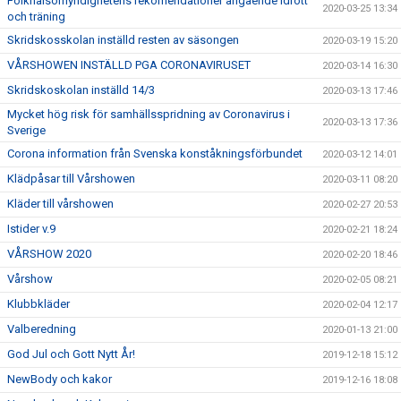
Folkhälsomyndighetens rekomendationer angående idrott
2020-03-25 13:34
och träning
Skridskosskolan inställd resten av säsongen
2020-03-19 15:20
VÅRSHOWEN INSTÄLLD PGA CORONAVIRUSET
2020-03-14 16:30
Skridskoskolan inställd 14/3
2020-03-13 17:46
Mycket hög risk för samhällsspridning av Coronavirus i
2020-03-13 17:36
Sverige
Corona information från Svenska konståkningsförbundet
2020-03-12 14:01
Klädpåsar till Vårshowen
2020-03-11 08:20
Kläder till vårshowen
2020-02-27 20:53
Istider v.9
2020-02-21 18:24
VÅRSHOW 2020
2020-02-20 18:46
Vårshow
2020-02-05 08:21
Klubbkläder
2020-02-04 12:17
Valberedning
2020-01-13 21:00
God Jul och Gott Nytt År!
2019-12-18 15:12
NewBody och kakor
2019-12-16 18:08