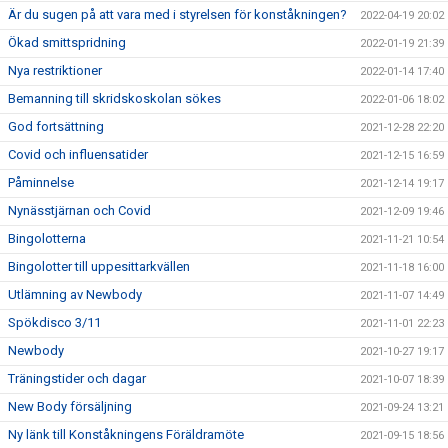
Är du sugen på att vara med i styrelsen för konståkningen?
2022-04-19 20:02
Ökad smittspridning
2022-01-19 21:39
Nya restriktioner
2022-01-14 17:40
Bemanning till skridskoskolan sökes
2022-01-06 18:02
God fortsättning
2021-12-28 22:20
Covid och influensatider
2021-12-15 16:59
Påminnelse
2021-12-14 19:17
Nynässtjärnan och Covid
2021-12-09 19:46
Bingolotterna
2021-11-21 10:54
Bingolotter till uppesittarkvällen
2021-11-18 16:00
Utlämning av Newbody
2021-11-07 14:49
Spökdisco 3/11
2021-11-01 22:23
Newbody
2021-10-27 19:17
Träningstider och dagar
2021-10-07 18:39
New Body försäljning
2021-09-24 13:21
Ny länk till Konståkningens Föräldramöte
2021-09-15 18:56