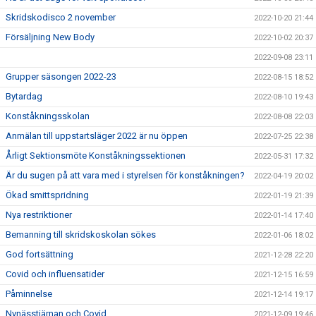
Skridskodisco 2 november
2022-10-20 21:44
Försäljning New Body
2022-10-02 20:37
2022-09-08 23:11
Grupper säsongen 2022-23
2022-08-15 18:52
Bytardag
2022-08-10 19:43
Konståkningsskolan
2022-08-08 22:03
Anmälan till uppstartsläger 2022 är nu öppen
2022-07-25 22:38
Årligt Sektionsmöte Konståkningssektionen
2022-05-31 17:32
Är du sugen på att vara med i styrelsen för konståkningen?
2022-04-19 20:02
Ökad smittspridning
2022-01-19 21:39
Nya restriktioner
2022-01-14 17:40
Bemanning till skridskoskolan sökes
2022-01-06 18:02
God fortsättning
2021-12-28 22:20
Covid och influensatider
2021-12-15 16:59
Påminnelse
2021-12-14 19:17
Nynässtjärnan och Covid
2021-12-09 19:46