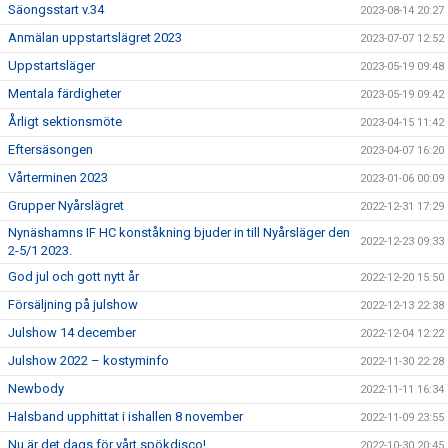
Säongsstart v.34
2023-08-14 20:27
Anmälan uppstartslägret 2023
2023-07-07 12:52
Uppstartsläger
2023-05-19 09:48
Mentala färdigheter
2023-05-19 09:42
Årligt sektionsmöte
2023-04-15 11:42
Eftersäsongen
2023-04-07 16:20
Vårterminen 2023
2023-01-06 00:09
Grupper Nyårslägret
2022-12-31 17:29
Nynäshamns IF HC konståkning bjuder in till Nyårsläger den
2022-12-23 09:33
2-5/1 2023.
God jul och gott nytt år
2022-12-20 15:50
Försäljning på julshow
2022-12-13 22:38
Julshow 14 december
2022-12-04 12:22
Julshow 2022 – kostyminfo
2022-11-30 22:28
Newbody
2022-11-11 16:34
Halsband upphittat i ishallen 8 november
2022-11-09 23:55
Nu är det dags för vårt spökdisco!
2022-10-30 20:45