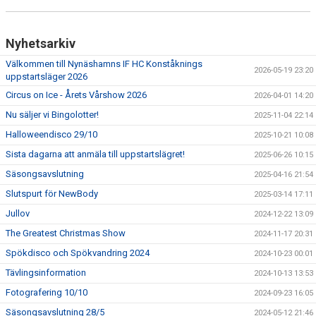
Nyhetsarkiv
Välkommen till Nynäshamns IF HC Konståknings
2026-05-19 23:20
uppstartsläger 2026
Circus on Ice - Årets Vårshow 2026
2026-04-01 14:20
Nu säljer vi Bingolotter!
2025-11-04 22:14
Halloweendisco 29/10
2025-10-21 10:08
Sista dagarna att anmäla till uppstartslägret!
2025-06-26 10:15
Säsongsavslutning
2025-04-16 21:54
Slutspurt för NewBody
2025-03-14 17:11
Jullov
2024-12-22 13:09
The Greatest Christmas Show
2024-11-17 20:31
Spökdisco och Spökvandring 2024
2024-10-23 00:01
Tävlingsinformation
2024-10-13 13:53
Fotografering 10/10
2024-09-23 16:05
Säsongsavslutning 28/5
2024-05-12 21:46