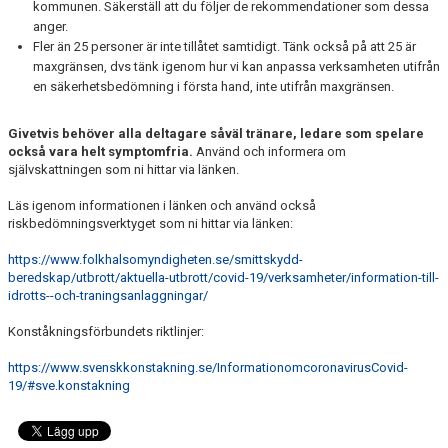
kommunen. Säkerställ att du följer de rekommendationer som dessa
anger.
Fler än 25 personer är inte tillåtet samtidigt. Tänk också på att 25 är
maxgränsen, dvs tänk igenom hur vi kan anpassa verksamheten utifrån
en säkerhetsbedömning i första hand, inte utifrån maxgränsen.
Givetvis behöver alla deltagare såväl tränare, ledare som spelare
också vara helt symptomfria.
Använd och informera om
självskattningen som ni hittar via länken.
Läs igenom informationen i länken och använd också
riskbedömningsverktyget som ni hittar via länken:
https://www.folkhalsomyndigheten.se/smittskydd-
beredskap/utbrott/aktuella-utbrott/covid-19/verksamheter/information-till-
idrotts--och-traningsanlaggningar/
Konståkningsförbundets riktlinjer:
https://www.svenskkonstakning.se/InformationomcoronavirusCovid-
19/#sve.konstakning