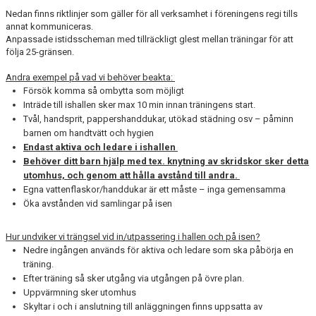
VÅRA TRÄNARE
Nedan finns riktlinjer som gäller för all verksamhet i föreningens regi tills
annat kommuniceras.
Anpassade istidsscheman med tillräckligt glest mellan träningar för att
EVENEMANG
följa 25-gränsen.
INFORMATION
Andra exempel på vad vi behöver beakta:
Försök komma så ombytta som möjligt
KLUBBKLÄDER
Inträde till ishallen sker max 10 min innan träningens start.
Tvål, handsprit, pappershanddukar, utökad städning osv – påminn
AVGIFTER
barnen om handtvätt och hygien
Endast aktiva och ledare i ishallen
Behöver ditt barn hjälp med tex. knytning av skridskor sker detta
VÅRA TÄVLINGAR
utomhus, och genom att hålla avstånd till andra.
Egna vattenflaskor/handdukar är ett måste – inga gemensamma
LÄGER
Öka avstånden vid samlingar på isen
KONTAKT
Hur undviker vi trängsel vid in/utpassering i hallen och på isen?
Nedre ingången används för aktiva och ledare som ska påbörja en
MÄRKEN TÄVLINGSTEST TRÄNINGSGUIDE
träning.
Efter träning så sker utgång via utgången på övre plan.
Uppvärmning sker utomhus
Skyltar i och i anslutning till anläggningen finns uppsatta av