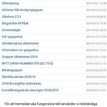
Eftersäsong
2019-03-21 10:38
Infobrev från Kostymgruppen
2019-03-18 22:27
Vårshow 27/3
2019-03-18 08:31
Bingolotter till Påsk
2019-03-10 19:39
Sommarläger
2019-03-06 18:42
Fel i grupperna
2019-01-31 21:09
Skridskoskola vårterminen
2019-01-04 16:29
Information om grupperna
2018-12-31 12:41
Grupper vårterminen 2019
2018-12-31 12:02
NYTT SWISH NUMMER 073-022 75 52
2018-10-29 11:13
Arbetsgrupper
2018-10-05 22:39
Skridskoskolan 2018-19
2018-10-03 20:57
2018 års avgifter utskickade
2018-09-06 14:24
Konståkningsskola säsongen 2018-2019
2018-09-04 13:21
Skridskoskolan
2018-08-29 10:44
Säsongen 2018-2019
För att hemsidan ska fungera korrekt använder vi nödvändiga
2018-08-27 13:26