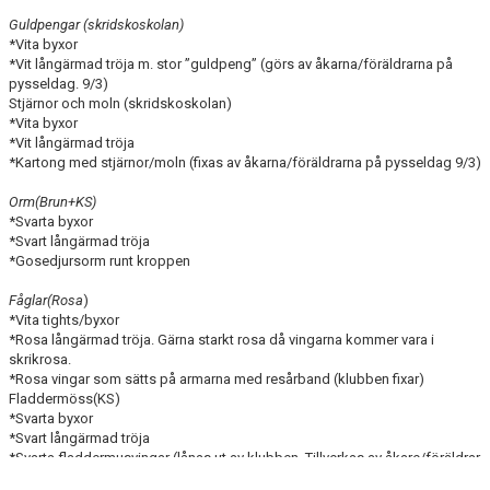
Guldpengar (skridskoskolan)
*Vita byxor
*Vit långärmad tröja m. stor ”guldpeng” (görs av åkarna/föräldrarna på
pysseldag. 9/3)
Stjärnor och moln (skridskoskolan)
*Vita byxor
*Vit långärmad tröja
*Kartong med stjärnor/moln (fixas av åkarna/föräldrarna på pysseldag 9/3)
Orm(Brun+KS)
*Svarta byxor
*Svart långärmad tröja
*Gosedjursorm runt kroppen
Fåglar(Rosa
)
*Vita tights/byxor
*Rosa långärmad tröja. Gärna starkt rosa då vingarna kommer vara i
skrikrosa.
*Rosa vingar som sätts på armarna med resårband (klubben fixar)
Fladdermöss(KS)
*Svarta byxor
*Svart långärmad tröja
*Svarta fladdermusvingar (lånas ut av klubben. Tillverkas av åkare/föräldrar
på pysseldag 10/3)