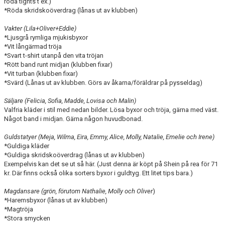
röda tights t ex.)
*Röda skridskoöverdrag (lånas ut av klubben)
Vakter (Lila+Oliver+Eddie)
*Ljusgrå rymliga mjukisbyxor
*Vit långärmad tröja
*Svart t-shirt utanpå den vita tröjan
*Rött band runt midjan (klubben fixar)
*Vit turban (klubben fixar)
*Svärd (Lånas ut av klubben. Görs av åkarna/föräldrar på pysseldag)
Säljare (Felicia, Sofia, Madde, Lovisa och Malin)
Valfria kläder i stil med nedan bilder. Lösa byxor och tröja, gärna med väst.
Något band i midjan. Gärna någon huvudbonad.
Guldstatyer (Meja, Wilma, Eira, Emmy, Alice, Molly, Natalie, Emelie och Irene)
*Guldiga kläder
*Guldiga skridskoöverdrag (lånas ut av klubben)
Exempelvis kan det se ut så här. (Just denna är köpt på Shein på rea för 71
kr. Där finns också olika sorters byxor i guldtyg. Ett litet tips bara.)
Magdansare (grön, förutom Nathalie, Molly och Oliver
)
*Haremsbyxor (lånas ut av klubben)
*Magtröja
*Stora smycken