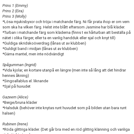
Prins 1 (Emmy)
Prins 2 (Eira)
Prins 3 (Molly)
*Lösa mjukisbyxor och tröja i matchande färg. Ni får prata ihop er om vem
som ska ha vilken färg. Helst inte blått eftersom Jasmine har blå kläder.
*Turban i matchande färg som kläderna (finns t ex hårturban att beställa på
nätet i olika färger, eller ta en vanlig handduk eller sjal och knyt till)
*Guldiga skridskoöverdrag (lånas ut av klubben)
*Guldigt band i midjan (lånas ut av klubben)
*Gärna mantel, men inte nödvändigt
Spågumman (Ingrid)
*Vida kjolar, en kortare utanpå en längre (men inte så lång att det hindrar
hennes åkning)
*Singoallablus el. liknande
*Sjal på huvudet
Gazeem (Alice)
*Beige/bruna kläder
*Halsduk (behöver inte knytas runt huvudet som på bilden utan bara runt
halsen)
Rubinen (Irene)
*Röda glittriga kläder. (Det går bra med en röd glittrig klänning och vanliga