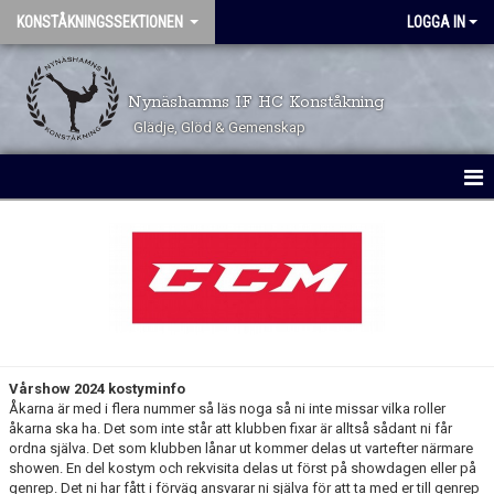
KONSTÅKNINGSSEKTIONEN
LOGGA IN
Nynäshamns IF HC Konståkning
Glädje, Glöd & Gemenskap
HEM
KALENDER
TÄVLINGSKALENDER
TRYGGHET OCH VÄRDEGRUND
Vårshow 2024 kostyminfo
Åkarna är med i flera nummer så läs noga så ni inte missar vilka roller
VÅRA GRUPPER
åkarna ska ha. Det som inte står att klubben fixar är alltså sådant ni får
ordna själva. Det som klubben lånar ut kommer delas ut vartefter närmare
ÅKARINFORMATION
showen. En del kostym och rekvisita delas ut först på showdagen eller på
genrep. Det ni har fått i förväg ansvarar ni själva för att ta med er till genrep