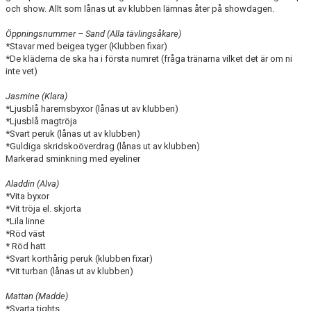
och show. Allt som lånas ut av klubben lämnas åter på showdagen.
VÅRA TRÄNARE
Öppningsnummer – Sand (Alla tävlingsåkare)
EVENEMANG
*Stavar med beigea tyger (Klubben fixar)
*De kläderna de ska ha i första numret (fråga tränarna vilket det är om ni
INFORMATION
inte vet)
Jasmine (Klara)
KLUBBKLÄDER
*Ljusblå haremsbyxor (lånas ut av klubben)
*Ljusblå magtröja
AVGIFTER
*Svart peruk (lånas ut av klubben)
*Guldiga skridskoöverdrag (lånas ut av klubben)
Markerad sminkning med eyeliner
VÅRA TÄVLINGAR
Aladdin (Alva)
LÄGER
*Vita byxor
*Vit tröja el. skjorta
*Lila linne
KONTAKT
*Röd väst
* Röd hatt
MÄRKEN TÄVLINGSTEST TRÄNINGSGUIDE
*Svart korthårig peruk (klubben fixar)
*Vit turban (lånas ut av klubben)
Mattan (Madde)
*Svarta tights