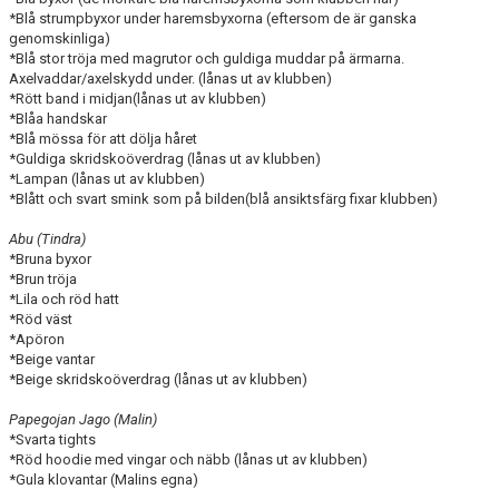
*Blå strumpbyxor under haremsbyxorna (eftersom de är ganska
genomskinliga)
*Blå stor tröja med magrutor och guldiga muddar på ärmarna.
Axelvaddar/axelskydd under. (lånas ut av klubben)
*Rött band i midjan(lånas ut av klubben)
*Blåa handskar
*Blå mössa för att dölja håret
*Guldiga skridskoöverdrag (lånas ut av klubben)
*Lampan (lånas ut av klubben)
*Blått och svart smink som på bilden(blå ansiktsfärg fixar klubben)
Abu (Tindra)
*Bruna byxor
*Brun tröja
*Lila och röd hatt
*Röd väst
*Apöron
*Beige vantar
*Beige skridskoöverdrag (lånas ut av klubben)
Papegojan Jago (Malin)
*Svarta tights
*Röd hoodie med vingar och näbb (lånas ut av klubben)
*Gula klovantar (Malins egna)