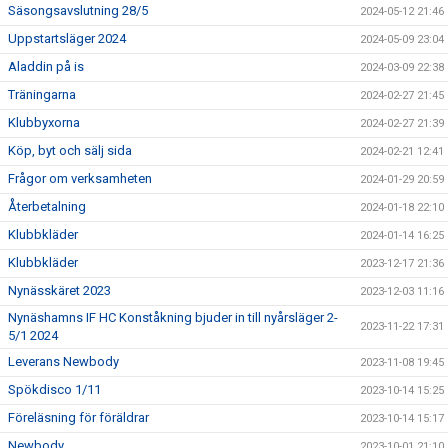
Säsongsavslutning 28/5
2024-05-12 21:46
Uppstartsläger 2024
2024-05-09 23:04
Aladdin på is
2024-03-09 22:38
Träningarna
2024-02-27 21:45
Klubbyxorna
2024-02-27 21:39
Köp, byt och sälj sida
2024-02-21 12:41
Frågor om verksamheten
2024-01-29 20:59
Återbetalning
2024-01-18 22:10
Klubbkläder
2024-01-14 16:25
Klubbkläder
2023-12-17 21:36
Nynässkäret 2023
2023-12-03 11:16
Nynäshamns IF HC Konståkning bjuder in till nyårsläger 2-
2023-11-22 17:31
5/1 2024
Leverans Newbody
2023-11-08 19:45
Spökdisco 1/11
2023-10-14 15:25
Föreläsning för föräldrar
2023-10-14 15:17
Newbody
2023-10-01 21:10