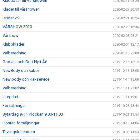
Klädpåsar till Vårshowen
2020-03-11 08:20
Kläder till vårshowen
2020-02-27 20:53
Istider v.9
2020-02-21 18:24
VÅRSHOW 2020
2020-02-20 18:46
Vårshow
2020-02-05 08:21
Klubbkläder
2020-02-04 12:17
Valberedning
2020-01-13 21:00
God Jul och Gott Nytt År!
2019-12-18 15:12
NewBody och kakor
2019-12-16 18:08
New body och Kakservice
2019-11-14 15:08
Valberedning
2019-11-11 21:02
Integritet
2019-11-11 19:01
Försäljningar
2019-10-26 13:44
Bytardag 9/11 Klockan 9.00-11.00
2019-10-21 19:54
Hösten försäljningar
2019-10-15 14:06
Tävlingskalendern
2019-10-09 14:53