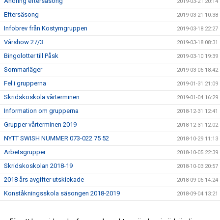
Ändring eftersäsong
2019-03-21 20:14
Eftersäsong
2019-03-21 10:38
Infobrev från Kostymgruppen
2019-03-18 22:27
Vårshow 27/3
2019-03-18 08:31
Bingolotter till Påsk
2019-03-10 19:39
Sommarläger
2019-03-06 18:42
Fel i grupperna
2019-01-31 21:09
Skridskoskola vårterminen
2019-01-04 16:29
Information om grupperna
2018-12-31 12:41
Grupper vårterminen 2019
2018-12-31 12:02
NYTT SWISH NUMMER 073-022 75 52
2018-10-29 11:13
Arbetsgrupper
2018-10-05 22:39
Skridskoskolan 2018-19
2018-10-03 20:57
2018 års avgifter utskickade
2018-09-06 14:24
Konståkningsskola säsongen 2018-2019
2018-09-04 13:21
Skridskoskolan
2018-08-29 10:44