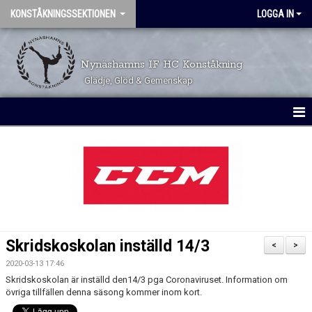
KONSTÅKNINGSSEKTIONEN
LOGGA IN
Nynäshamns IF HC Konståkning
Glädje, Glöd & Gemenskap
HEM
KALENDER
TÄVLINGSKALENDER
TRYGGHET OCH VÄRDEGRUND
Skridskoskolan inställd 14/3
<
>
VÅRA GRUPPER
2020-03-13 17:46
Skridskoskolan är inställd den14/3 pga Coronaviruset. Information om
ÅKARINFORMATION
övriga tillfällen denna säsong kommer inom kort.