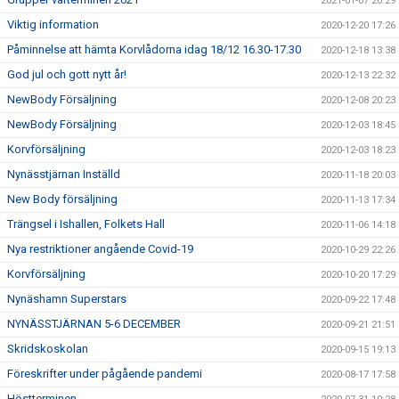
2021-01-07 20:29
Viktig information
2020-12-20 17:26
Påminnelse att hämta Korvlådorna idag 18/12 16.30-17.30
2020-12-18 13:38
God jul och gott nytt år!
2020-12-13 22:32
NewBody Försäljning
2020-12-08 20:23
NewBody Försäljning
2020-12-03 18:45
Korvförsäljning
2020-12-03 18:23
Nynässtjärnan Inställd
2020-11-18 20:03
New Body försäljning
2020-11-13 17:34
Trängsel i Ishallen, Folkets Hall
2020-11-06 14:18
Nya restriktioner angående Covid-19
2020-10-29 22:26
Korvförsäljning
2020-10-20 17:29
Nynäshamn Superstars
2020-09-22 17:48
NYNÄSSTJÄRNAN 5-6 DECEMBER
2020-09-21 21:51
Skridskoskolan
2020-09-15 19:13
Föreskrifter under pågående pandemi
2020-08-17 17:58
Höstterminen