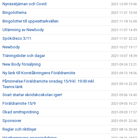
Nynässtjärnan och Covid
2021-12-09 19:46
Bingolotterna
2021-11-21 10:54
Bingolotter till uppesittarkvällen
2021-11-18 16:00
Utlämning av Newbody
2021-11-07 14:49
Spökdisco 3/11
2021-11-01 22:23
Newbody
2021-10-27 19:17
Träningstider och dagar
2021-10-07 18:39
New Body försäljning
2021-09-24 13:21
Ny länk till Konståkningens Föräldramöte
2021-09-15 18:56
Påminnelse Föräldramöte onsdag 15/9 kl. 19.00 inkl.
2021-09-14 22:29
Teams-länk
Snart startar skridskoskolan igen!
2021-09-06 14:40
Föräldramöte 15/9
2021-09-05 16:27
Ökad smittspridning
2021-09-03 17:57
Sponsorer
2021-09-01 22:46
Regler och riktlinjer
2021-08-16 20:44
Höstterminens gruppindelning