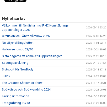
VÅRA TRÄNARE
EVENEMANG
Nyhetsarkiv
INFORMATION
Välkommen till Nynäshamns IF HC Konståknings
2026-05-19 23:20
uppstartsläger 2026
KLUBBKLÄDER
Circus on Ice - Årets Vårshow 2026
2026-04-01 14:20
Nu säljer vi Bingolotter!
2025-11-04 22:14
AVGIFTER
Halloweendisco 29/10
2025-10-21 10:08
VÅRA TÄVLINGAR
Sista dagarna att anmäla till uppstartslägret!
2025-06-26 10:15
Säsongsavslutning
2025-04-16 21:54
LÄGER
Slutspurt för NewBody
2025-03-14 17:11
Jullov
KONTAKT
2024-12-22 13:09
The Greatest Christmas Show
2024-11-17 20:31
MÄRKEN TÄVLINGSTEST TRÄNINGSGUIDE
Spökdisco och Spökvandring 2024
2024-10-23 00:01
Tävlingsinformation
2024-10-13 13:53
Fotografering 10/10
2024-09-23 16:05