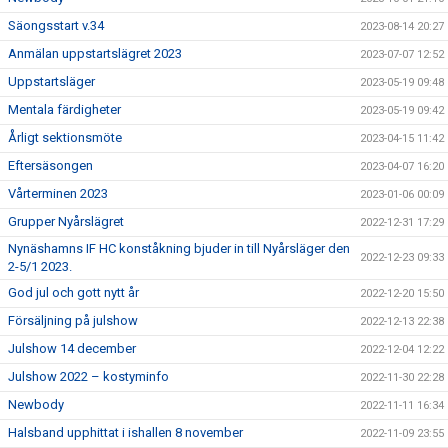
Säongsstart v.34
2023-08-14 20:27
Anmälan uppstartslägret 2023
2023-07-07 12:52
Uppstartsläger
2023-05-19 09:48
Mentala färdigheter
2023-05-19 09:42
Årligt sektionsmöte
2023-04-15 11:42
Eftersäsongen
2023-04-07 16:20
Vårterminen 2023
2023-01-06 00:09
Grupper Nyårslägret
2022-12-31 17:29
Nynäshamns IF HC konståkning bjuder in till Nyårsläger den
2022-12-23 09:33
2-5/1 2023.
God jul och gott nytt år
2022-12-20 15:50
Försäljning på julshow
2022-12-13 22:38
Julshow 14 december
2022-12-04 12:22
Julshow 2022 – kostyminfo
2022-11-30 22:28
Newbody
2022-11-11 16:34
Halsband upphittat i ishallen 8 november
2022-11-09 23:55