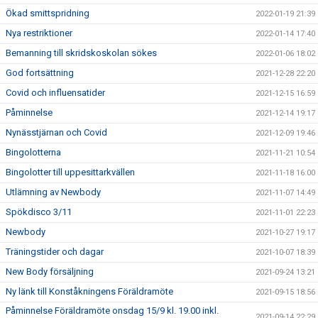
Ökad smittspridning
2022-01-19 21:39
Nya restriktioner
2022-01-14 17:40
Bemanning till skridskoskolan sökes
2022-01-06 18:02
God fortsättning
2021-12-28 22:20
Covid och influensatider
2021-12-15 16:59
Påminnelse
2021-12-14 19:17
Nynässtjärnan och Covid
2021-12-09 19:46
Bingolotterna
2021-11-21 10:54
Bingolotter till uppesittarkvällen
2021-11-18 16:00
Utlämning av Newbody
2021-11-07 14:49
Spökdisco 3/11
2021-11-01 22:23
Newbody
2021-10-27 19:17
Träningstider och dagar
2021-10-07 18:39
New Body försäljning
2021-09-24 13:21
Ny länk till Konståkningens Föräldramöte
2021-09-15 18:56
Påminnelse Föräldramöte onsdag 15/9 kl. 19.00 inkl.
2021-09-14 22:29