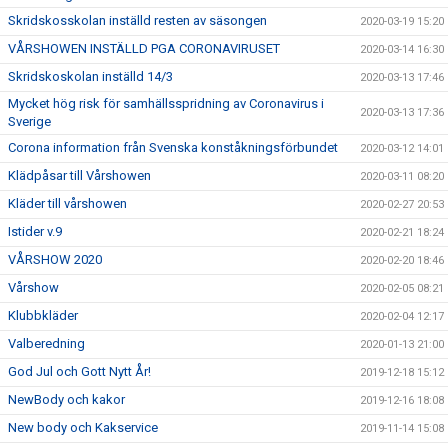
Skridskosskolan inställd resten av säsongen
2020-03-19 15:20
VÅRSHOWEN INSTÄLLD PGA CORONAVIRUSET
2020-03-14 16:30
Skridskoskolan inställd 14/3
2020-03-13 17:46
Mycket hög risk för samhällsspridning av Coronavirus i
2020-03-13 17:36
Sverige
Corona information från Svenska konståkningsförbundet
2020-03-12 14:01
Klädpåsar till Vårshowen
2020-03-11 08:20
Kläder till vårshowen
2020-02-27 20:53
Istider v.9
2020-02-21 18:24
VÅRSHOW 2020
2020-02-20 18:46
Vårshow
2020-02-05 08:21
Klubbkläder
2020-02-04 12:17
Valberedning
2020-01-13 21:00
God Jul och Gott Nytt År!
2019-12-18 15:12
NewBody och kakor
2019-12-16 18:08
New body och Kakservice
2019-11-14 15:08