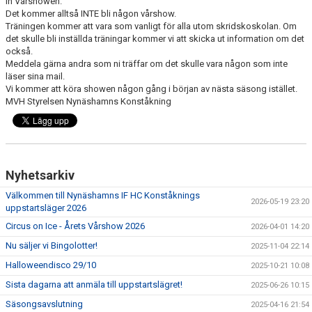
in Vårshowen.
VÅRA TRÄNARE
Det kommer alltså INTE bli någon vårshow.
Träningen kommer att vara som vanligt för alla utom skridskoskolan. Om
det skulle bli inställda träningar kommer vi att skicka ut information om det
EVENEMANG
också.
Meddela gärna andra som ni träffar om det skulle vara någon som inte
INFORMATION
läser sina mail.
Vi kommer att köra showen någon gång i början av nästa säsong istället.
MVH Styrelsen Nynäshamns Konståkning
KLUBBKLÄDER
AVGIFTER
VÅRA TÄVLINGAR
Nyhetsarkiv
LÄGER
Välkommen till Nynäshamns IF HC Konståknings
2026-05-19 23:20
uppstartsläger 2026
KONTAKT
Circus on Ice - Årets Vårshow 2026
2026-04-01 14:20
Nu säljer vi Bingolotter!
2025-11-04 22:14
MÄRKEN TÄVLINGSTEST TRÄNINGSGUIDE
Halloweendisco 29/10
2025-10-21 10:08
Sista dagarna att anmäla till uppstartslägret!
2025-06-26 10:15
Säsongsavslutning
2025-04-16 21:54