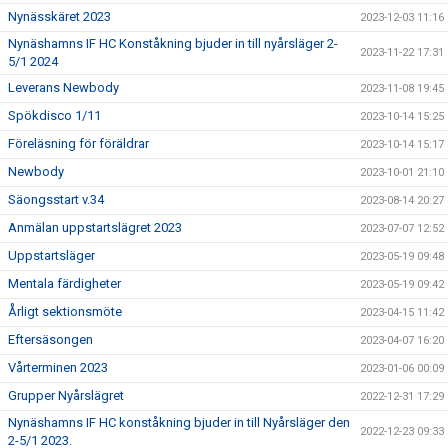
Nynässkäret 2023
2023-12-03 11:16
Nynäshamns IF HC Konståkning bjuder in till nyårsläger 2-
2023-11-22 17:31
5/1 2024
Leverans Newbody
2023-11-08 19:45
Spökdisco 1/11
2023-10-14 15:25
Föreläsning för föräldrar
2023-10-14 15:17
Newbody
2023-10-01 21:10
Säongsstart v.34
2023-08-14 20:27
Anmälan uppstartslägret 2023
2023-07-07 12:52
Uppstartsläger
2023-05-19 09:48
Mentala färdigheter
2023-05-19 09:42
Årligt sektionsmöte
2023-04-15 11:42
Eftersäsongen
2023-04-07 16:20
Vårterminen 2023
2023-01-06 00:09
Grupper Nyårslägret
2022-12-31 17:29
Nynäshamns IF HC konståkning bjuder in till Nyårsläger den
2022-12-23 09:33
2-5/1 2023.