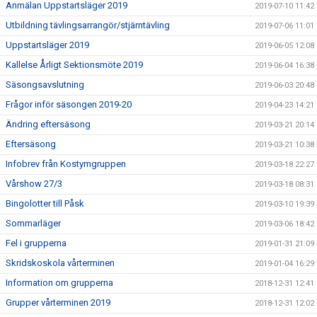
Anmälan Uppstartsläger 2019
2019-07-10 11:42
Utbildning tävlingsarrangör/stjärntävling
2019-07-06 11:01
Uppstartsläger 2019
2019-06-05 12:08
Kallelse Årligt Sektionsmöte 2019
2019-06-04 16:38
Säsongsavslutning
2019-06-03 20:48
Frågor inför säsongen 2019-20
2019-04-23 14:21
Ändring eftersäsong
2019-03-21 20:14
Eftersäsong
2019-03-21 10:38
Infobrev från Kostymgruppen
2019-03-18 22:27
Vårshow 27/3
2019-03-18 08:31
Bingolotter till Påsk
2019-03-10 19:39
Sommarläger
2019-03-06 18:42
Fel i grupperna
2019-01-31 21:09
Skridskoskola vårterminen
2019-01-04 16:29
Information om grupperna
2018-12-31 12:41
Grupper vårterminen 2019
2018-12-31 12:02