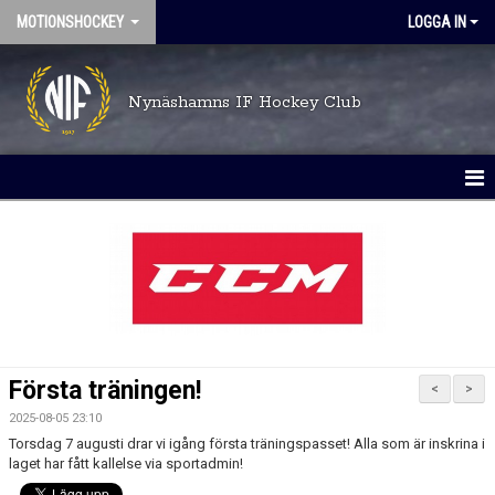
MOTIONSHOCKEY
LOGGA IN
Nynäshamns IF Hockey Club
HEM
NYHETER
KALENDER
BILDGALLERI
Första träningen!
<
>
DOKUMENT
2025-08-05 23:10
Torsdag 7 augusti drar vi igång första träningspasset! Alla som är inskrina i
KONTAKT
laget har fått kallelse via sportadmin!