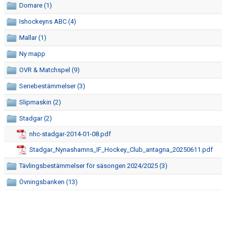
Domare (1)
ISTIDER
Ishockeyns ABC (4)
DOKUMENT
Mallar (1)
UTBILDNING LEDARE
Ny mapp
OVR & Matchspel (9)
ISHALLENS RESTAURANG
Seriebestämmelser (3)
NYNÄSHAMNS GYMNASIUM HOCKEYPROFIL
Slipmaskin (2)
HEMMAPLANSMODELLEN
Stadgar (2)
nhc-stadgar-2014-01-08.pdf
KLUBBSHOP, KANSLIET
Stadgar_Nynashamns_IF_Hockey_Club_antagna_20250611.pdf
KLUBBSHOP, HAGSÄTRA SPORT
Tävlingsbestämmelser för säsongen 2024/2025 (3)
ALLMÄNHETENS ÅKNING
Övningsbanken (13)
FÖRSÄKRING