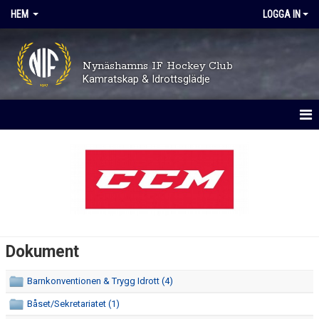
HEM
LOGGA IN
Nynäshamns IF Hockey Club
Kamratskap & Idrottsglädje
HEM
OM KLUBBEN
TRYGGHET OCH VÄRDEGRUND
AVGIFTER
Dokument
KALENDER
Barnkonventionen & Trygg Idrott (4)
MATCHER
Båset/Sekretariatet (1)